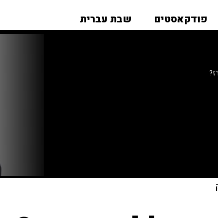
פודקאסטים
שבת עברית
ז?