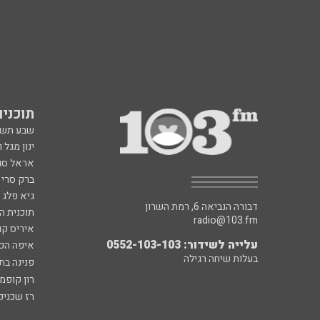
תוכניות fm
שבע תש
ינון מגל 
אראל סג"
ברק סרי 
גיא פלג
דבורה הנביאה 6, רמת השרון
תוכנית ה
radio@103.fm
איריס קו
עלייה לשידור: 0552-103-103
איפה הכ
בעלות שיחה רגילה
פנינה בת
רון קופמ
רז שכניק