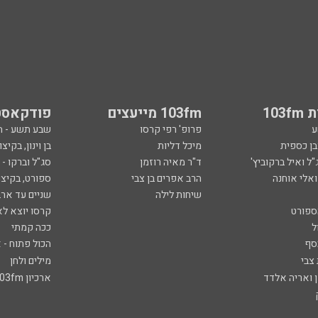
103
103fm מייעצים
פודקאסט
ע
פרופ' רפי קרסו
שבע תשע - 
ובן כספית
מיכל דליות
בן וינון, בקיצו
ל ואיל ברקוביץ'
ד"ר מאיה רוזמן
סג"ל וברקו -
ואלי אוחנה
הרב אפרים בן צבי
ספורט, בקיצו
שיחות לילה
שניים עד ארב
ספורט
קרסו יוצא לא
ל
ככה קמתי
סף
הכול פתוח - א
 צבי
מילים ולחן
ן ואריה אלדד
ארכיון 103fm