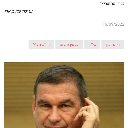
גביר וסמוטריץ".
עריכה: עדן בן ארי
16/09/2022
חיים רמון
בל"ד
בנימין נתניהו
חד"ש-תע"ל