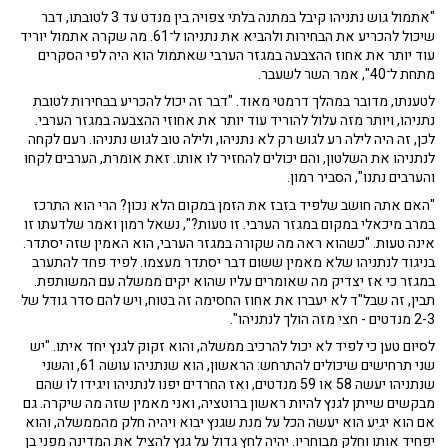
"אתמול גוש נתניהו קיבל במתנה בלתי צפויה בין מנדט עד 3 לטובתו, דבר
שיכול להכריע את הבחירות ולהביא את נתניהו ל־61. מה שקרה אתמול יוריד
עוד יותר את אחוז ההצבעה במגזר הערבי שאתמול הוא היה לפי הסקרים
מתחת ל־40", אמר השר לשעבר.
לטענתו, מדובר במהלך דרמטי מאוד. "דבר זה יכול להכריע בבחירות לטובת
נתניהו, ויותר מזה עלול להוריד עוד יותר את אחוזי ההצבעה במגזר הערבי.
לכן, זה היה לילה רע לגוש רק לא נתניהו, ולילה טוב לגוש נתניהו. רעם לקחה
לנתניהו את השלטון, והם יכולים להחזיר לו אותו. זאת אומרת, הערבים לקחו
והערבים נתנו", הסביר רמון.
"האם אתה חושב שלפיד בזבז את הזמן במקום הלא נכון? הרי הוא התרכז
במרב מיכאלי במקום במגזר הערבי. זו טעות?", נשאל רמון ואמר שלדעתו זו
אינה טעות. "כשהוא ראה מה שקורה במגזר הערבי, הוא האמין שזה יסתדר.
בניגוד לנתניהו שלא מאמין ששום דבר יסתדר מעצמו. לפיד פחד להתערב
במגזר כי אז יצדיק מה שאומרים עליו שהוא יקים ממשלה עם המשותפת.
תבין, זה שבל"ד לא יעברו את אחוז החסימה זה בטוח, ויש להם סדר גודל של
2-3 מנדטים - חצי מזה הולך לנתניהו".
לסיום טען כי לפיד לא יכול להרכיב ממשלה, והוא זקוק לגנץ יחד איתו. "יש
שני תרחישים שיכולים להתרחש: הראשון, הוא שנתניהו עושה 61, והשני
שנתניהו יעשה 58 או 59 מנדטים, ואז החרדים יפנו לנתניהו ויגידו לו שהם
מבקשים שייתן לגנץ להיות ראשון ברוטציה, ואני מאמין שזה מה שיקרה. גם
אם הוא יגיע הוא יעשה הכל על מנת שגנץ יבוא ויהיה חלק מהממשלה, והוא
יפחיד אותו וחלק מבוחריו. יהיה לחץ גדול על גנץ להציל את המדינה מפני בן