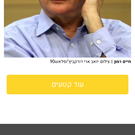
חיים רמון
| צילום: יואב ארי דודקביץ'/פלאש90
עוד קטעים