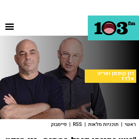
רון קופמן ואריה
אלדד
ראשי
|
תוכניות מלאות
|
RSS
|
פייסבוק