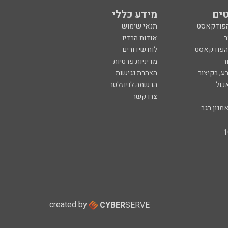
ים
מידע כללי
הפודקאסט
תנאי שימוש
ר
אודות הרדיו
 הפודקאסט
לוח שידורים
ר
מדיניות פרטיות
ע, בקיצור
הצהרת נגישות
כול
הרשמה לניוזלטר
צרו קשר
מנון רגב
created by
CYBER
SERVE