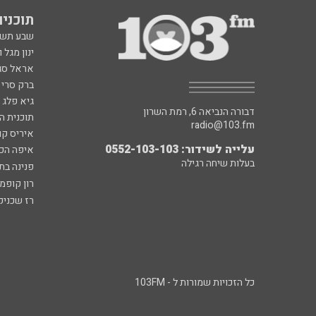
תוכניות fm
שבע תש
ינון מגל 
אראל סג"
ברק סרי 
גיא פלג
דבורה הנביאה 6, רמת השרון
תוכנית ה
radio@103.fm
איריס קו
עלייה לשידור: 0552-103-103
איפה הכ
בעלות שיחה רגילה
פנינה בת
רון קופמ
רז שכניק
כל הזכויות שמורות ל - 103FM