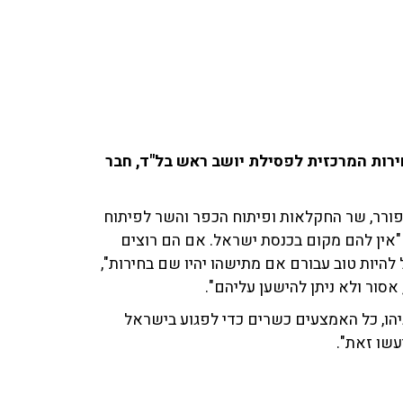
רות המרכזית לפסילת יושב ראש בל"ד, חבר
ו על כך ב־103fm עם השר עודד פורר, שר החקלאות ופיתוח הכפר והשר לפיתוח
"אין להם מקום בכנסת ישראל. אם הם רוצים
להיות טוב עבורם אם מתישהו יהיו שם בחירות",
אסור ולא ניתן להישען עליהם".
יהו, כל האמצעים כשרים כדי לפגוע בישראל
עשו זאת".