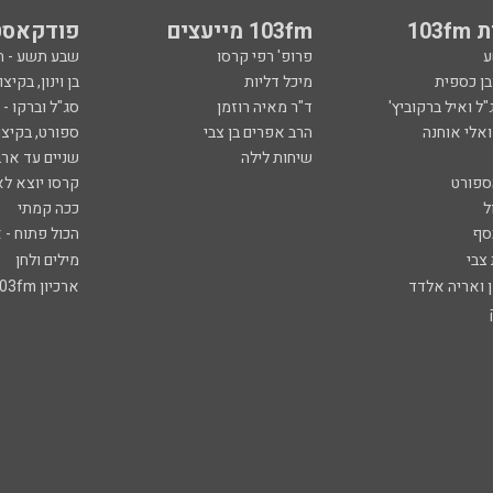
103
103fm מייעצים
פודקאסט
ע
פרופ' רפי קרסו
שבע תשע - 
ובן כספית
מיכל דליות
בן וינון, בקיצו
ל ואיל ברקוביץ'
ד"ר מאיה רוזמן
סג"ל וברקו -
ואלי אוחנה
הרב אפרים בן צבי
ספורט, בקיצו
שיחות לילה
שניים עד ארב
ספורט
קרסו יוצא לא
ל
ככה קמתי
סף
הכול פתוח - א
 צבי
מילים ולחן
ן ואריה אלדד
ארכיון 103fm