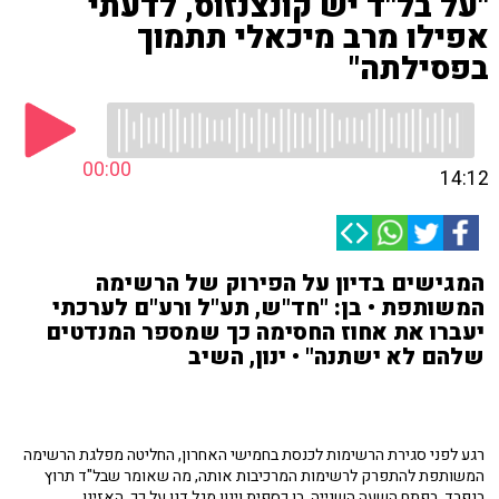
"על בל"ד יש קונצנזוס, לדעתי
אפילו מרב מיכאלי תתמוך
בפסילתה"
00:00
14:12
המגישים בדיון על הפירוק של הרשימה
המשותפת • בן: "חד"ש, תע"ל ורע"ם לערכתי
יעברו את אחוז החסימה כך שמספר המנדטים
שלהם לא ישתנה" • ינון, השיב
רגע לפני סגירת הרשימות לכנסת בחמישי האחרון, החליטה מפלגת הרשימה
המשותפת להתפרק לרשימות המרכיבות אותה, מה שאומר שבל"ד תרוץ
בנפרד. בפתח השעה השנייה, בן כספית וינון מגל דנו על כך. האזינו.