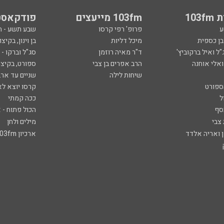
103
103fm מייעצים
פודקאסט
ע
פרופ' רפי קרסו
שבע תשע - 
ובן כספית
מיכל דליות
בן וינון, בקיצו
ל ואיל ברקוביץ'
ד"ר מאיה רוזמן
סג"ל וברקו -
ואלי אוחנה
הרב אפרים בן צבי
ספורט, בקיצו
שיחות לילה
שניים עד ארב
ספורט
קרסו יוצא לא
ל
ככה קמתי
סף
הכול פתוח - א
 צבי
מילים ולחן
ן ואריה אלדד
ארכיון 103fm