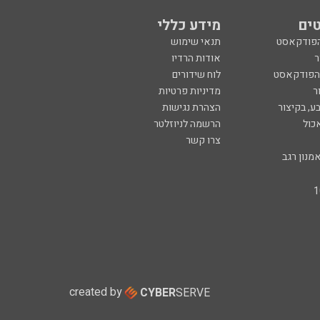
ים
מידע כללי
הפודקאסט
תנאי שימוש
ר
אודות הרדיו
 הפודקאסט
לוח שידורים
ר
מדיניות פרטיות
ע, בקיצור
הצהרת נגישות
כול
הרשמה לניוזלטר
צרו קשר
מנון רגב
created by
CYBER
SERVE