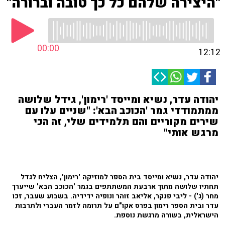
"היצירה שלהם כל כך טובה וברורה"
00:00
12:12
יהודה עדר, נשיא ומייסד 'רימון', גידל שלושה
ממתמודדי גמר 'הכוכב הבא': "שניים עלו עם
שירים מקוריים והם תלמידים שלי, זה הכי
מרגש אותי"
יהודה עדר, נשיא ומייסד בית הספר למוזיקה 'רימון', הצליח לגדל
תחתיו שלושה מתוך ארבעת המשתתפים בגמר 'הכוכב הבא' שייערך
מחר (ג') - ליבי פנקר, אליאב זוהר ונופיה ידידיה. בשבוע שעבר, זכו
עדר ובית הספר רימון בפרס אקו"ם על תרומה לזמר העברי ולתרבות
הישראלית, בשורה מרגשת נוספת.