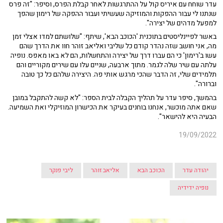
עדר שוחח עם איריס קול על ההתרגשות לאחר קבלת הפרס, וסיפר: "זה פרס
שנתנו לי עבור ההפקות והמוזיקה שעשיתי ועבור ההפקה של רימון שהפך
למפעל מדהים של יצירה".
באשר לפיינליסטים בתוכנית 'הכוכב הבא', שיתף: "שלושתם למדו אצלי זמן
מה, אני חושב שזה נהדר קודם כל שליבי ואליאב זוהר חוו את הדרך שהם
עשו ב'רימון' כי הם עברו דרך של יצירה והתחשלות, הם לא באו מאפס. נופיה
עלתה עם שיר שלה לגמר. מתוך ארבעה, שניים עלו עם שירים מקוריים והם
תלמידים שלי, זה הדבר שהכי מרגש אותי פה. היצירה שלהם כל כך טובה
וברורה".
בהמשך, סיפר עדר על תהליך הקבלה לבית הספר: "לא קשה להתקבל במובן
שאם אתה מוכשר, אנחנו בוחנים בעיקר את הכישרון המוזיקלי ואת השמיעה.
הבעיה היא להישאר".
19/09/2022
יהודה עדר
הכוכב הבא
אליאב זוהר
ליבי פנקר
נופיה ידידיה