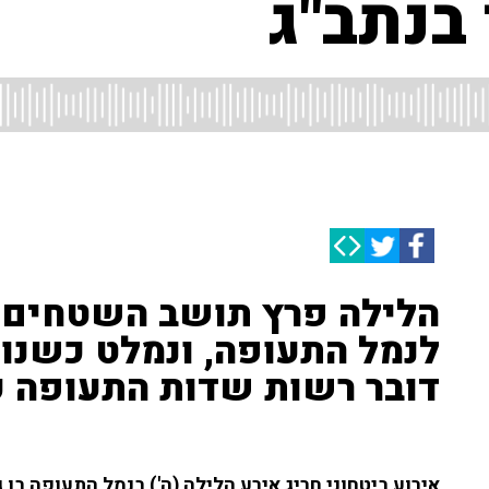
 בנתב"ג
הלילה פרץ תושב השטחים 
לנמל התעופה, ונמלט כשנור
דובר רשות שדות התעופה ע
אירוע ביטחוני חריג אירע הלילה (ה') בנמל התעופה בן