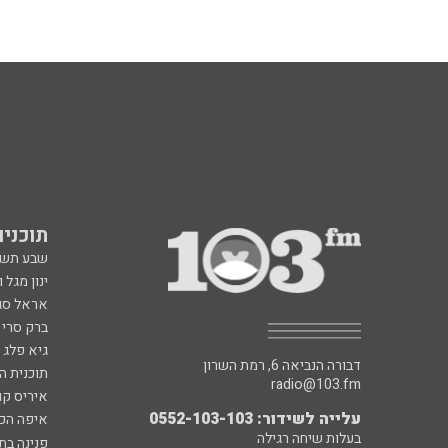
תוכניות fm
שבע תש
ינון מגל 
אראל סג"
ברק סרי 
גיא פלג
דבורה הנביאה 6, רמת השרון
תוכנית ה
radio@103.fm
איריס קו
עלייה לשידור: 0552-103-103
איפה הכ
בעלות שיחה רגילה
פנינה בת