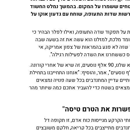
בטחים ששמרו על המקום. בהמשך נמלט החשוד
רשות שדות התעופה, שוחח עם גדעון אוקו על
על תפקוד שדה התעופה, ואילו לפלר הבהיר כי
ומד מלכת, למזלנו הוא עשה את זה בשעה שבה
 שזה לא פגע בהמראות של צפון אמריקה, אי
מס כששחרנו את השדה לפעילות רגילה".
"יש לנו קיץ מקסים וחגים נפלאים, היום זה אחד מימי השיא שלנו, 90 אלף נוסעים, זה שיא של אחרי קורונה.
כל על 2019 עמדנו בימים האלה למעלה מ־110 אלף נוסעים", אמר, והוסיף: "אנחנו התחייבנו בתחילת
תיים עדיין המתנדבים בכל שעה פנויה נמצאים
נהלים, עובדים נמצאים בשטח כדי להעביר אתכם כמה שיותר מהר
שרות את הטרם טיסה"
ותי הקרקע מגייסות כוח אדם, זו תקופה דל
, אנחנו מכשירים את העובדים, ולמרות זאת 400 מתנדבים מתייצבים בכל קריאה, חלקם משובצים