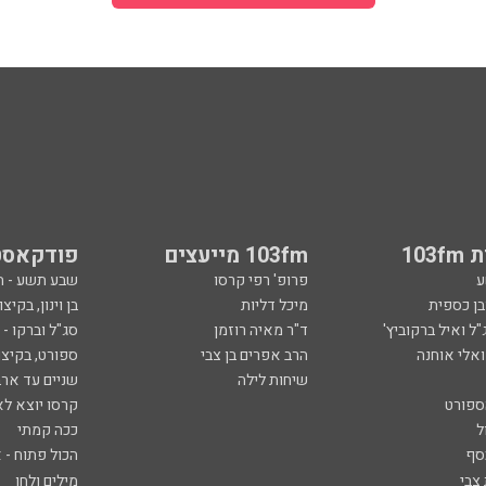
103
103fm מייעצים
פודקאסט
ע
פרופ' רפי קרסו
שבע תשע - 
ובן כספית
מיכל דליות
בן וינון, בקיצו
ל ואיל ברקוביץ'
ד"ר מאיה רוזמן
סג"ל וברקו -
ואלי אוחנה
הרב אפרים בן צבי
ספורט, בקיצו
שיחות לילה
שניים עד ארב
ספורט
קרסו יוצא לא
ל
ככה קמתי
סף
הכול פתוח - א
 צבי
מילים ולחן