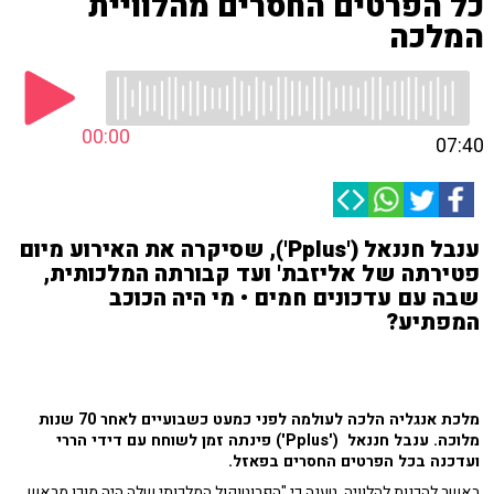
כל הפרטים החסרים מהלוויית
המלכה
00:00
07:40
ענבל חננאל ('Pplus'), שסיקרה את האירוע מיום
פטירתה של אליזבת' ועד קבורתה המלכותית,
שבה עם עדכונים חמים • מי היה הכוכב
המפתיע?
מלכת אנגליה הלכה לעולמה לפני כמעט כשבועיים לאחר 70 שנות
מלוכה. ענבל חננאל ('Pplus') פינתה זמן לשוחח עם דידי הררי
ועדכנה בכל הפרטים החסרים בפאזל.
באשר להכנות להלוויה, טענה כי "הפרוטוקול המלכותי שלה היה מוכן מראש