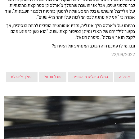
כבר מלפני שנים, אבל אני חושבת שהמלך צ'ארלס כן סטה קצת מההנחיות
של אליזבת' והשתמש בכל המסע שלה להפגין כוחניות ולסגור חשבונות". עוד
אמרה כי "אני לא נותנת לכס המלכות שלו יותר מ־4 שנים".
בהיותו של צ'ארלס מלך אנגליה, נכדיו אוטומטית הופכים להיות הנסיכים, אך
בקשר לילדיהם של הארי ומייגן הסיפור קצת שונה. "הוא טען כי מונע מהם
לקבל תואר אצולה", סיפרה חננאל.
וגם: מי לדעתכם היה הכוכב המפתיע של האירוע?
22/09/2022
אנגליה
המלכה אליזבת השנייה
ענבל חננאל
המלך צ'ארלס