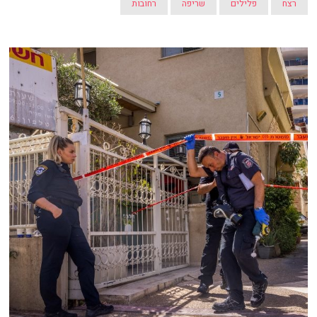
רצח
פלילים
שריפה
רחובות