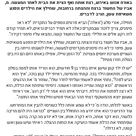
באורח אנוש באירוע, רצח אותה ואף הצית את הבית לאחר המעשה.
מ,
אביו של החשוד ברצח וההצתה ברחובות, שחילץ את הילדים ונפגע
משאיפת עשן, הגיב לדברים.
תחילה,
אורי סלע ('וואלה') הביא פרטים נוספים על התקרית: "לא ראו
סימנים, צריך לזכור שבמקרים כאלה לא תמיד דברים נראים, לא תמיד קודם
לזה רקע אלים או פלילי. מצבו של החשוד קשה, נמצאו עליו סימני דקירה".
מ, אביו של חשוד ברצח והצתה ברחובות, שחילץ את הילדים ונפגע משאיפת
עשן, סיפר כי לא היו סימנים מקדימים למעשה, ואילו לטענתו הייתה בין
השניים מערכת יחסים מצוינת: "כל הזמן טיילו, אפילו באותו היום הם היו בים
המלח, חזרו מטיול".
"יש לו ילד קטן שישן איתו בחדר בן 9 חודשים, הוא הוריד אותו למטה בסלון
אצלנו, ופתאום הילד בכה. קמתי מהמיטה, ראיתי ילד קטן בוכה, 'איך הוא
הגיע לפה?', נתתי אותו לאשתי ועליתי לחדר שלו", שחזר מ' את הרגעים
הראשונים. "הוא קומה שנייה ואנחנו ראשונה. ניסיתי שיפתח את הדלת, הוא
לא רצה לפתוח את הדלת. דיברתי איתו הוא אמר לי 'רק רגע', אני ראיתי
שעשן יוצא מהמשקוף רצתי מהר הבאתי פטיש וחילצתי אותו החוצה".
באשר לכלתו, הודה מ' כי לא שמע אותה כלל כשניסה להבין את המתרחש.
עוד הדגיש כי הוא אינו יודע מה התחולל בין השניים: "כנראה היה להם מריבה
כלשהי, הוא דקר אותה, היא דקרה אותו, אני לא יודע מה קרה. ברגע
שפתחתי את הדלת אשתי הזעיקה את כוחות ההצלה. ראיתי שיש עשן ואש
קטנה, לא גדולה".