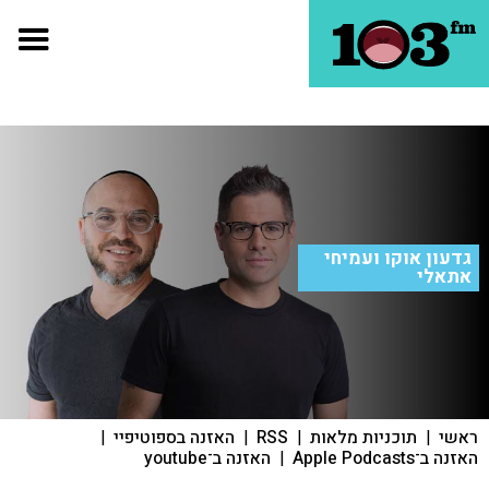
גדעון אוקו ועמיחי
אתאלי
ראשי
|
תוכניות מלאות
|
RSS
|
האזנה בספוטיפיי
|
האזנה ב־Apple Podcasts
|
האזנה ב־youtube