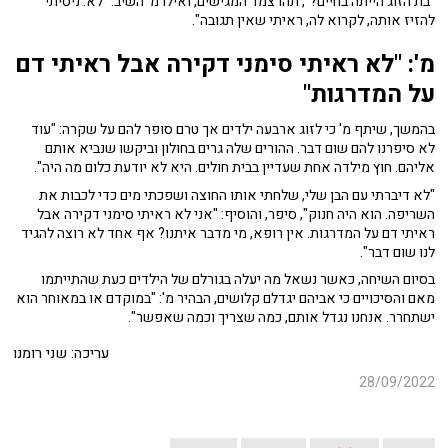
"בת הזוג הייתה בחיים?", תהו צמד המגישים, ואילו מ' השיב: "לא. ניסיתי
להזיז אותה, לקרוא לה, ראיתי שאין תגובה".
מ': "לא ראיתי סימני דקירה אבל ראיתי דם
על המדרגות"
בהמשך, שיתף מ' כי לזוג ארבעה ילדים אך טרם סופר להם על שקרה: "עוד
לא סיפרנו להם שום דבר. ההורים שלה גרים בחולון וביקשו שנביא אותם
אליהם. חוץ מילדה אחת שעדיין בבית חולים. היא לא יודעת כלום מה היה".
"לא דיברתי עם הבן שלי, שלחתי אותו החוצה ושפכתי מים כדי לכבות את
השריפה. הוא היה חנוק", סיפר, והוסיף: "אני לא ראיתי סימני דקירה אבל
ראיתי דם על המדרגות. אין רופא, מי מדבר איתנו? אף אחד לא רוצה להגיד
לנו שום דבר".
בסיום השיחה, כאשר נשאל מה יעלה בגורלם של הילדים כעת שהתייתמו
מאם והסיכויים כי אביהם יגדלם קלושים, הבהיר מ': "במוקדם או במאוחר הוא
ישתחרר. אנחנו נגדל אותם, כמה שצריך וכמה שאפשר".
עריכה: שני רומנו
28/09/2022