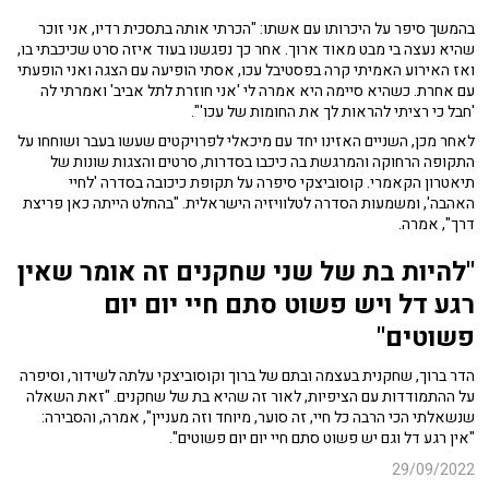
בהמשך סיפר על היכרותו עם אשתו: "הכרתי אותה בתסכית רדיו, אני זוכר
שהיא נעצה בי מבט מאוד ארוך. אחר כך נפגשנו בעוד איזה סרט שכיכבתי בו,
ואז האירוע האמיתי קרה בפסטיבל עכו, אסתי הופיעה עם הצגה ואני הופעתי
עם אחרת. כשהיא סיימה היא אמרה לי 'אני חוזרת לתל אביב' ואמרתי לה
'חבל כי רציתי להראות לך את החומות של עכו'".
לאחר מכן, השניים האזינו יחד עם מיכאלי לפרויקטים שעשו בעבר ושוחחו על
התקופה הרחוקה והמרגשת בה כיכבו בסדרות, סרטים והצגות שונות של
תיאטרון הקאמרי. קוסוביצקי סיפרה על תקופת כיכובה בסדרה 'לחיי
האהבה', ומשמעות הסדרה לטלוויזיה הישראלית. "בהחלט הייתה כאן פריצת
דרך", אמרה.
"להיות בת של שני שחקנים זה אומר שאין
רגע דל ויש פשוט סתם חיי יום יום
פשוטים"
הדר ברוך, שחקנית בעצמה ובתם של ברוך וקוסוביצקי עלתה לשידור, וסיפרה
על ההתמודדות עם הציפיות, לאור זה שהיא בת של שחקנים. "זאת השאלה
שנשאלתי הכי הרבה כל חיי, זה סוער, מיוחד וזה מעניין", אמרה, והסבירה:
"אין רגע דל וגם יש פשוט סתם חיי יום יום פשוטים".
29/09/2022