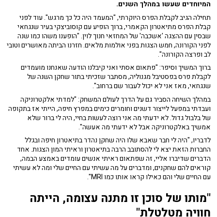
המיוחדים שעשו במהלך השנים.
תחילה הגיב לקבלת הפרס היוקרתי, "המעמד היה כל כך מרגש". עוד לפני
קבלת הפרס מתיאטרון הקאמרי, ברוך הופיע עם קוסוביצקי בעיר שנגחאי
שבסין עם ההצגה 'אשכבה' של המחזאי חנוך לוין. "הופענו משהו כמו שנה
לפני הקורונה, חמש הצגות בפני אולמות מלאים. חזרנו הביתה מאושרים וטובי
לב ופרצה הקורונה".
ברוך המשיך וסיפר: "פתאום אסתי ואני קיבלנו הודעה שאנחנו מועמדים
לקבלת פרס בפסטיבל מגנוליה, מסתבר שזכיתי בתור שחקן השנה של
שנגחאי, מאז אני לא יכול לעבור שם ברחוב".
במהלך השיחה הסביר גם על הדרך לעולם המשחק: "למדתי אלקטרוניקה
ועבדתי במפעל לייצור דשנים וחומרים כימים במפרץ חיפה, הייתי אז בתקופה
של בלבול גדול. לא ידעתי מה אני רוצה לעשות בחיי, היה לי ברור שלא
אמשיך באלקטרוניקה אבל לא ידעתי מה אעשה".
לדבריו, "היה לי חבר שאבא שלו היה שחקן נהדר בתיאטרון חיפה ובגלל
החברות הזאת יצא לי להסתובב הרבה בתיאטרון וראיתי המון הצגות. אחד
הדברים שדיברו אליי, זה שפתאום ראיתי אנשים עומדים באמצע הבמה,
קוראים להם שחקנים, ומדברים על מה עשיתי עם החיים שלי ומה לא עשיתי
עם החיים שלי והם כאילו קראו אותו כמו MRI".
"מותו של סוכן זו מתנה עצומה, הייתה
חוויה מטלטלת"