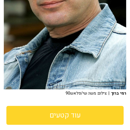
רמי ברוך
| צילום: משה שי/פלאש90
עוד קטעים