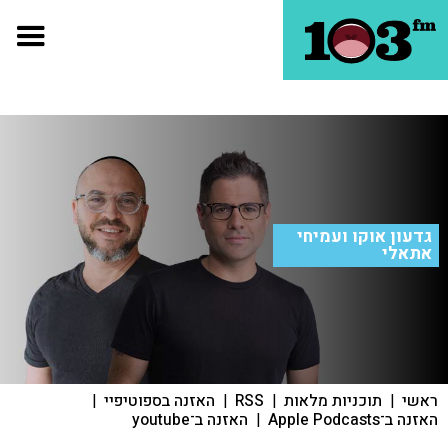
גדעון אוקו ועמיחי
אתאלי
ראשי
|
תוכניות מלאות
|
RSS
|
האזנה בספוטיפיי
|
האזנה ב־Apple Podcasts
|
האזנה ב־youtube