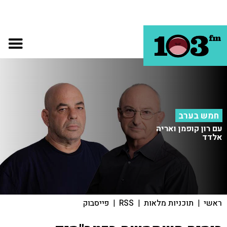
חמש בערב
עם רון קופמן ואריה
אלדד
ראשי
|
תוכניות מלאות
|
RSS
|
פייסבוק