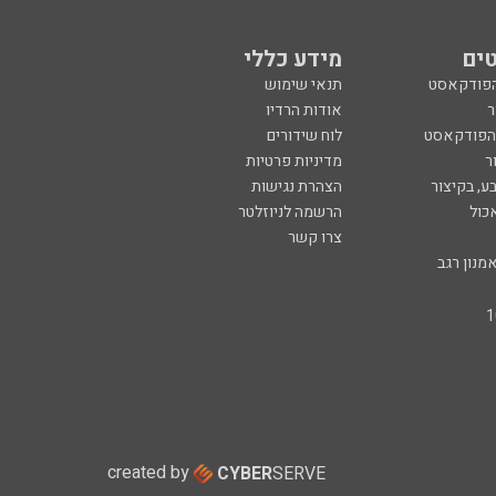
ים
מידע כללי
הפודקאסט
תנאי שימוש
ר
אודות הרדיו
 הפודקאסט
לוח שידורים
ר
מדיניות פרטיות
ע, בקיצור
הצהרת נגישות
כול
הרשמה לניוזלטר
צרו קשר
מנון רגב
created by
CYBER
SERVE