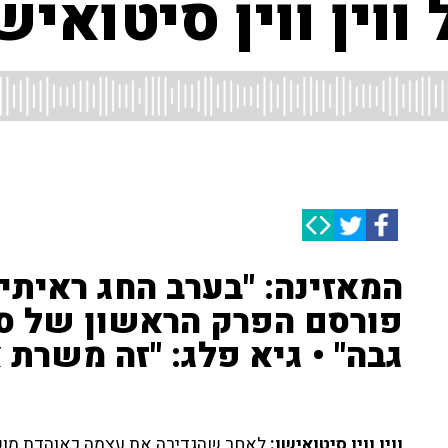
וין ווין סיטואיש
המאזינה: "בערב החג ראיתי 
פורסם הפרק הראשון של ספ
גבה" • גיא פלג: "זה משרת 
ווין ווין סיטואישן:
לאחר שהגדירה את עצמה כאוהדת מושב