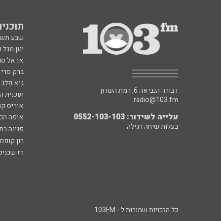
תוכניות fm
שבע תש
ינון מגל 
אראל סג"
ברק סרי 
גיא פלג
דבורה הנביאה 6, רמת השרון
תוכנית ה
radio@103.fm
איריס קו
עלייה לשידור: 0552-103-103
איפה הכ
בעלות שיחה רגילה
פנינה בת
רון קופמ
רז שכניק
כל הזכויות שמורות ל - 103FM