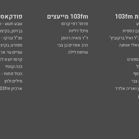
103
103fm מייעצים
פודקאסט
ע
פרופ' רפי קרסו
שבע תשע - 
ובן כספית
מיכל דליות
בן וינון, בקיצו
ל ואיל ברקוביץ'
ד"ר מאיה רוזמן
סג"ל וברקו -
ואלי אוחנה
הרב אפרים בן צבי
ספורט, בקיצו
שיחות לילה
שניים עד ארב
ספורט
קרסו יוצא לא
ל
ככה קמתי
סף
הכול פתוח - א
 צבי
מילים ולחן
ן ואריה אלדד
ארכיון 103fm