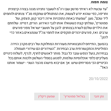
צומת תפוח.
"עד עכשיו לא ראיתי סרטון שבו רה"מ לשעבר נתניהו מגנה בצורה קיצונית
וחריפה, כפי שהוא יודע לעשות, את המתנחלים שתקפו מג"ד צנחנים ולוחמים
ליד שכם", טען. "שמעתי באחת התוכניות איזה דיבור קטן, פצפון, של
סמוטריץ', שנלחץ קצת כששאלו אותו לגבי האירוע. הורים, דמיינו. שלחתם
את הילדים שלכם לשרת בצנחנים. להגן על תושבי ישראל מפני פורעים
ערבים. ואז, פורעים יהודים תוקפים את לוחמי צה"ל שנמצאים באזור כדי
להגן".
בהמשך, התייחס להתבטאויות מעוררות המחלוקת של רבים מקרב הזירה
הפוליטית והתקשורתית ערב הבחירות: "השידורים הם שידורי תעמולה
בבחירות, גועל הנפש עובר כל גבול. מותר לאנשים לחרף, לגדף, לשלוח כינויים
מעליבים כלפי אוכלוסיות שלמות, לפגוע בסמלי השלטון ולכנות אותם בכל
הכינויים הכי מסריחים שיש. אך אם יבוא מישהו מהצד השני - ישמור אותנו
האל".
20/10/2022
נתן זהבי
בצלאל סמוטריץ'
שמעון ריקלין