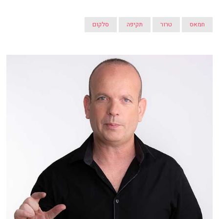
חמאס
טרור
תקיפה
סלקום