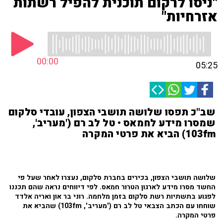
"ניסו לרקום תוכנית להפיל רשתות
אזרחיות"
00:00
05:25
שב"כ תפסו שלושה תושבי הצפון, עובדי סלקום
שמסרו מידע לחמאס • טל לב רם ('מעריב',
103fm) הביא את פרטי המקרה
שלושה תושבי הצפון, בכירים בחברת סלקום, נעצרו לאחר שעל פי
החשד מסרו מידע לארגון הטרור חמאס. לפי דיווחים נראה שהם תכננו
לפגוע בתשתיות רשת סלקום בזמן מלחמה. רוני בר און ואריה אלדד
שוחחו עם הכתב הצבאי טל לב רם ('מעריב', 103fm) שהביא את
פרטי המקרה.