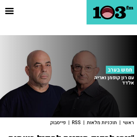
חמש בערב
עם רון קופמן ואריה
אלדד
ראשי
|
תוכניות מלאות
|
RSS
|
פייסבוק