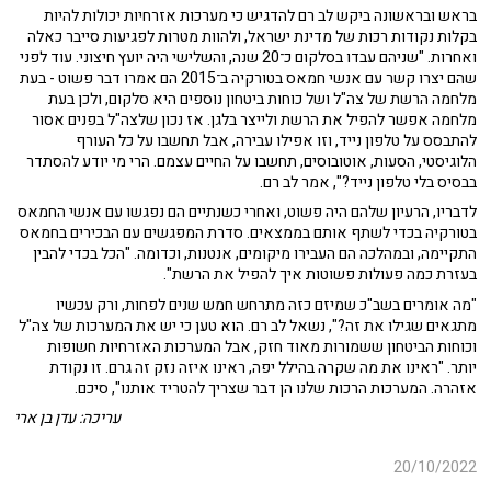
בראש ובראשונה ביקש לב רם להדגיש כי מערכות אזרחיות יכולות להיות
בקלות נקודות רכות של מדינת ישראל, ולהוות מטרות לפגיעות סייבר כאלה
ואחרות. "שניהם עבדו בסלקום כ־20 שנה, והשלישי היה יועץ חיצוני. עוד לפני
שהם יצרו קשר עם אנשי חמאס בטורקיה ב־2015 הם אמרו דבר פשוט - בעת
מלחמה הרשת של צה"ל ושל כוחות ביטחון נוספים היא סלקום, ולכן בעת
מלחמה אפשר להפיל את הרשת ולייצר בלגן. אז נכון שלצה"ל בפנים אסור
להתבסס על טלפון נייד, וזו אפילו עבירה, אבל תחשבו על כל העורף
הלוגיסטי, הסעות, אוטובוסים, תחשבו על החיים עצמם. הרי מי יודע להסתדר
בבסיס בלי טלפון נייד?", אמר לב רם.
לדבריו, הרעיון שלהם היה פשוט, ואחרי כשנתיים הם נפגשו עם אנשי החמאס
בטורקיה בכדי לשתף אותם בממצאים. סדרת המפגשים עם הבכירים בחמאס
התקיימה, ובמהלכה הם העבירו מיקומים, אנטנות, וכדומה. "הכל בכדי להבין
בעזרת כמה פעולות פשוטות איך להפיל את הרשת".
"מה אומרים בשב"כ שמיזם כזה מתרחש חמש שנים לפחות, ורק עכשיו
מתגאים שגילו את זה?", נשאל לב רם. הוא טען כי יש את המערכות של צה"ל
וכוחות הביטחון ששמורות מאוד חזק, אבל המערכות האזרחיות חשופות
יותר. "ראינו את מה שקרה בהילל יפה, ראינו איזה נזק זה גרם. זו נקודת
אזהרה. המערכות הרכות שלנו הן דבר שצריך להטריד אותנו", סיכם.
עריכה: עדן בן ארי
20/10/2022