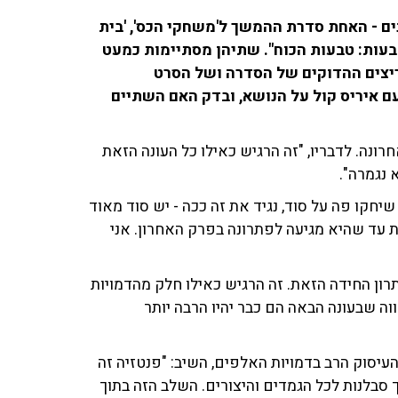
ם - האחת סדרת ההמשך ל'משחקי הכס', 'בית
בעות: טבעות הכוח". שתיהן מסתיימות כמעט
יצים ההדוקים של הסדרה ושל הסרט
עם איריס קול על הנושא, ובדק האם השתיים
ונה. לדבריו, "זה הרגיש כאילו כל העונה הזאת
 נגמרה".
חקו פה על סוד, נגיד את זה ככה - יש סוד מאוד
 עד שהיא מגיעה לפתרונה בפרק האחרון. אני
תרון החידה הזאת. זה הרגיש כאילו חלק מהדמויות
וה שבעונה הבאה הם כבר יהיו הרבה יותר
יסוק הרב בדמויות האלפים, השיב: "פנטזיה זה
ך סבלנות לכל הגמדים והיצורים. השלב הזה בתוך