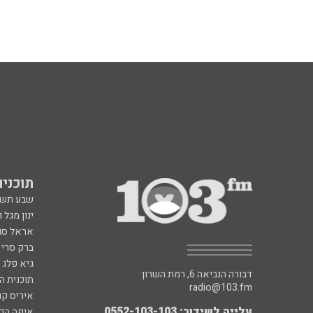
תוכניות fm
שבע תש
ינון מגל 
אראל סג"
ברק סרי 
גיא פלג
דבורה הנביאה 6, רמת השרון
תוכנית ה
radio@103.fm
איריס קו
עלייה לשידור: 0552-103-103
איפה הכ