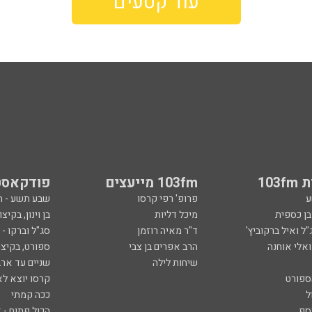
עוד קטעים
103
103fm מייעצים
פודקאסט
ע
פרופ' רפי קרסו
שבע תשע - 
ובן כספית
מיכל דליות
בן וינון, בקיצו
ל ואיל ברקוביץ'
ד"ר מאיה רוזמן
סג"ל וברקו -
ואלי אוחנה
הרב אפרים בן צבי
ספורט, בקיצו
שיחות לילה
שניים עד ארב
ספורט
קרסו יוצא לא
ל
ככה קמתי
סף
הכול פתוח - א