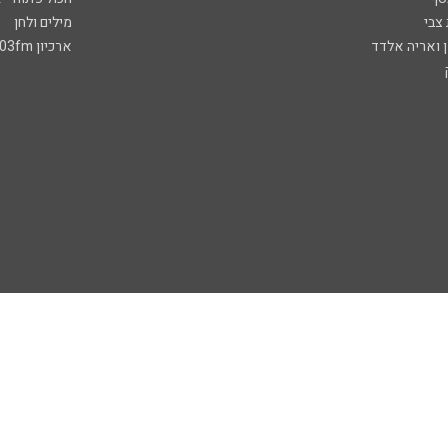
 צבי
מילים ולחן
ן ואריה אלדד
ארכיון 103fm