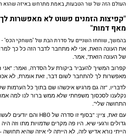
העולם הזה של שר הטבעות, באמת מתרחש באיזה שהוא חל
"קפיצות הזמנים פשוט לא מאפשרות לך 
מאף דמות"
בהמשך, שוחחו השניים על סדרת הבת של 'משחקי הכס' - 'בי
את העונה הזאת, אני לא מתחבר לדבר הזה כל כך למרו
של העונה הזאת", אמר.
קפרוב המשיך להעביר ביקורת על הסדרה, ואמר: "אני 
מאפשרות לך להתחבר לשום דבר, זאת אומרת, לא אכפת
לדבריו, "זה גם מרגיש איכשהו שם בתוך כל הערמות של
נקלענו לסכסוך משפחתי שלא ממש ברור לנו למה אמור ל
התחושה שלי".
HBO
עם זאת, ציין: "בסוף זו סדרה של
והם יודעים לעשות
גדולים ורגעי שיא. היו פה מקרים שדמויות מתו וזה הי
הייתי נורא אדיש לזה, לא הייתה לי איזה שהיא תחושה 