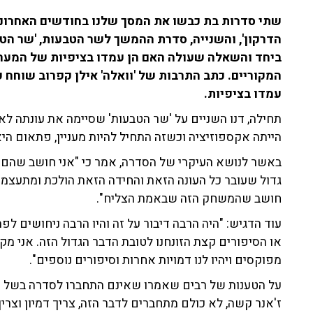
שתי סדרות בת כבשו את המסך שלנו בחודשים האחרוני
הדרקון', והשנייה, סדרת ההמשך לשר הטבעות, 'שר הט
ביחד והשאלה שעולה האם הן עמדו בציפיות של המער
המקוריים. כתב התרבות של 'וואלה' אילן קפרוב שוחח 
עמדו בציפיות.
תחילה, דנו השניים על 'שר הטבעות' שסיימה את עונתה לאחר
הייתה אקספוזיציה וכשזה התחיל להיות מעניין, פתאום היא
באשר לנושא העיקרי של הסדרה, אמר כי "אני חושב שהם שי
גדול שעובר כל העונה הזאת והחידה הזאת הולכת ומתעצמת
חושב שהמשחק הזה שבאמת הצליח".
עוד הדגיש: "היה הרבה דיבור על זה והיו הרבה ניחושים לפ
או הסיפורים קצת הזונחנו לטובת הדבר הגדול הזה. אני מקו
מפוקסים ויהיו לנו דמויות אחרות וסיפורים נוספים".
על הטענות של רבים שאמרו שאינם התחברו לסדרה בשל הע
ז'אנר קשה, לא כולם מתחברים לדבר הזה, צריך דמיון וצרי