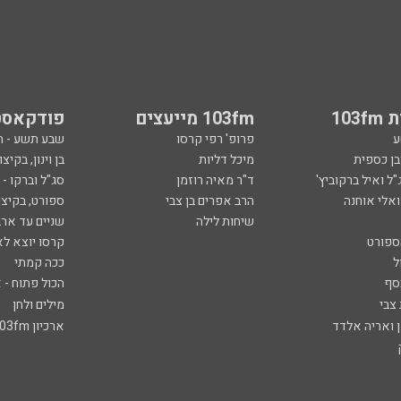
103
103fm מייעצים
פודקאסט
ע
פרופ' רפי קרסו
שבע תשע - 
ובן כספית
מיכל דליות
בן וינון, בקיצו
ל ואיל ברקוביץ'
ד"ר מאיה רוזמן
סג"ל וברקו -
ואלי אוחנה
הרב אפרים בן צבי
ספורט, בקיצו
שיחות לילה
שניים עד ארב
ספורט
קרסו יוצא לא
ל
ככה קמתי
סף
הכול פתוח - א
 צבי
מילים ולחן
ן ואריה אלדד
ארכיון 103fm