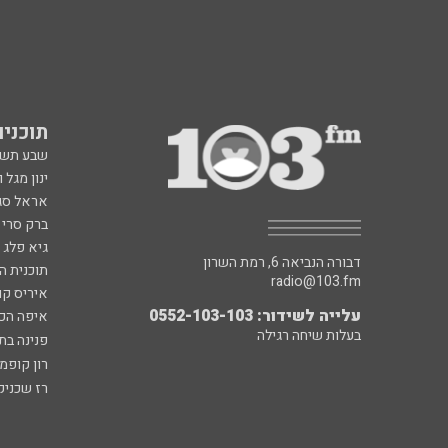
תוכניות fm
שבע תש
ינון מגל 
אראל סג"
ברק סרי 
גיא פלג
דבורה הנביאה 6, רמת השרון
תוכנית ה
radio@103.fm
איריס קו
עלייה לשידור: 0552-103-103
איפה הכ
בעלות שיחה רגילה
פנינה בת
רון קופמ
רז שכניק