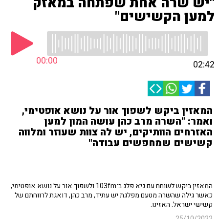
"יש שרה אחת שפתחה במאזק
למען הקשישים"
00:00
02:42
המאזין ביקש לשפוך אור על נושא אופטימי,
ואמר: "השרה מרב כהן עושה המון למען
האזרחים הוותיקים, יש לה צוות שעוזר ומלווה
קשישים שמחפשים עבודה"
המאזין ביקש לשוחח עם גיא פלג ב־103fm ולשפוך אור על נושא אופטימי,
כאשר גילה שהשרה מטעם מפלגת יש עתיד, מרב כהן, דואגת לרווחתם של
קשישי ישראל. האזינו.
25/10/2022