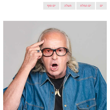
ים
ים המלח
תעלה
ים סוף