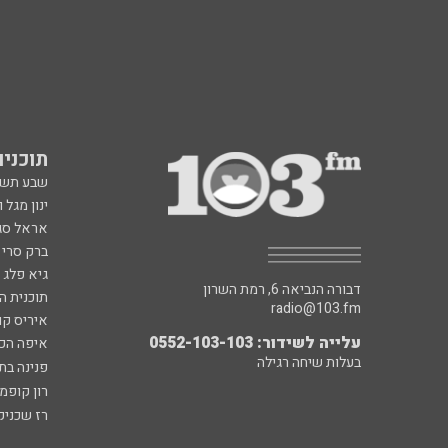
תוכניות fm
שבע תש
ינון מגל 
אראל סג"
ברק סרי 
גיא פלג
דבורה הנביאה 6, רמת השרון
תוכנית ה
radio@103.fm
איריס קו
עלייה לשידור: 0552-103-103
איפה הכ
בעלות שיחה רגילה
פנינה בת
רון קופמ
רז שכניק