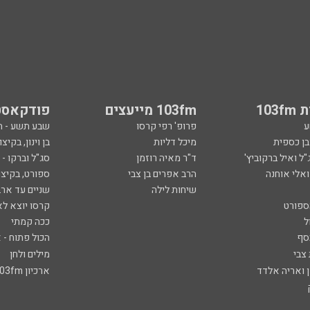
103
103fm מייעצים
פודקאסט
ע
פרופ' רפי קרסו
שבע תשע - 
ובן כספית
מיכל דליות
בן וינון, בקיצו
ל ואיל ברקוביץ'
ד"ר מאיה רוזמן
סג"ל וברקו -
ואלי אוחנה
הרב אפרים בן צבי
ספורט, בקיצו
שיחות לילה
שניים עד ארב
ספורט
קרסו יוצא לא
ל
ככה קמתי
סף
הכול פתוח - א
 צבי
מילים ולחן
ן ואריה אלדד
ארכיון 103fm