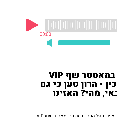
00:00
דידי שיתף כי הוא מתמודד במאסטר שף VIP
 • הרון טען כי גם
י, מהי? האזינו
אל האולפן שבו דידי הררי והרון הרון, דידי שיתף כי הערב הוא יככב על המסך בתוכנית 'מאסטר שף VIP',