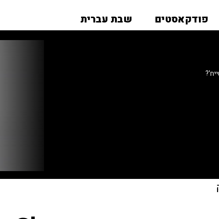
פודקאסטים
שבת עברית
יח'?