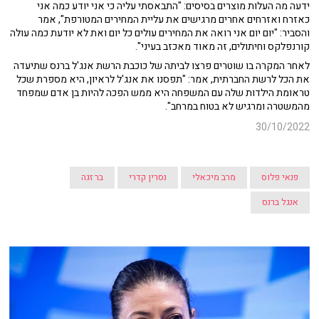
ידעה מה העלות מוצרים בסיסים: "התבאסתי עליה כי אני יודע כמה אני
כאזרח ואזרחים אחרים מרגישים את עליית המחירים המטורפת", אמר
והסביר: "יום יום אני רואה את המחירים עולים כל יום ואת לא יודעת כמה עולה
קורנפלקס וחיתולים, זה מאוד מאכזב בעיני".
לאחר המקרה בו שוטרים פרצו לביתה של כוכבת הרשת אנג'ל ברנס שתיעדה
את הכל לרשת החברתית, אמר: "תפסנו את אנג'ל לראיון, היא מספרת שכל
טראומת הילדות שלה עם המשפחה היא ממש הפכה להיות בן אדם שמפחד
מהמשטרה ומרגיש לא בטוח במרחב".
30/10/2022
פנאי פלוס
מרב מיכאלי
נסרין קדרי
בר זגה
אנגל ברנס