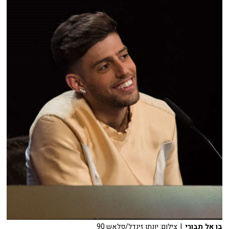
בן אל תבורי
| צילום: יונתן זינדל/פלאש 90