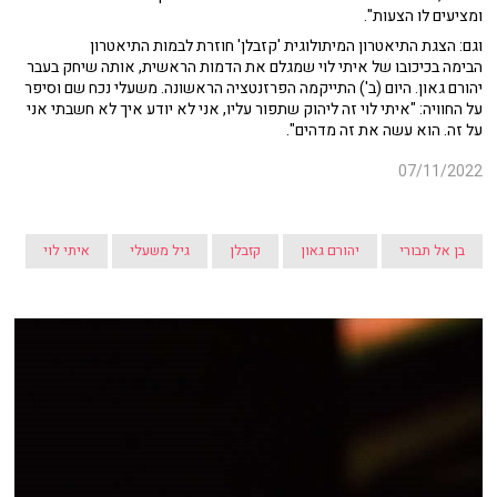
ומציעים לו הצעות".
וגם: הצגת התיאטרון המיתולוגית 'קזבלן' חוזרת לבמות התיאטרון
הבימה בכיכובו של איתי לוי שמגלם את הדמות הראשית, אותה שיחק בעבר
יהורם גאון. היום (ב') התייקמה הפרזנטציה הראשונה. משעלי נכח שם וסיפר
על החוויה: "איתי לוי זה ליהוק שתפור עליו, אני לא יודע איך לא חשבתי אני
על זה. הוא עשה את זה מדהים".
07/11/2022
בן אל תבורי
יהורם גאון
קזבלן
גיל משעלי
איתי לוי