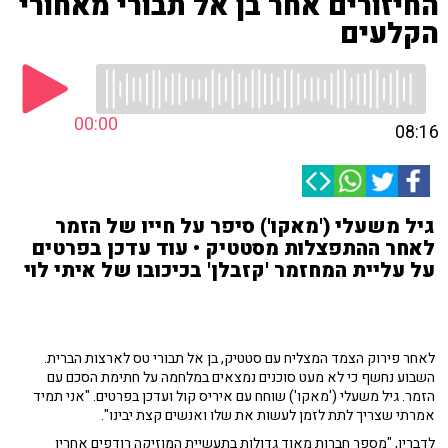
החיזורים אחר בן אל תבורי מאחורי
הקלעים
00:00
08:16
גיל משעלי ('מאקו') סיפר על חייו של הזמר
לאחר ההתפצלות מסטטיק • עוד עדכן בפרטים
על עליית המחזמר 'קזבלן' בכיכובו של איתי לוי
לאחר פירוק הצמד המצליח עם סטטיק, בן אל תבורי טס לארצות הברית.
השבוע נחשף כי לא מעט סוכנים נמצאים במלחמה על חתימת הסכם עם
הזמר. גיל משעלי ('מאקו') שוחח עם איריס קול ועדכן בפרטים. "אני תמיד
אמרתי שצריך לתת לזמן לעשות את שלו ואנשים קצת יבינו".
לדבריו, "מספר חברות מאוד גדולות בתעשיית המוזיקה רודפים אחריו