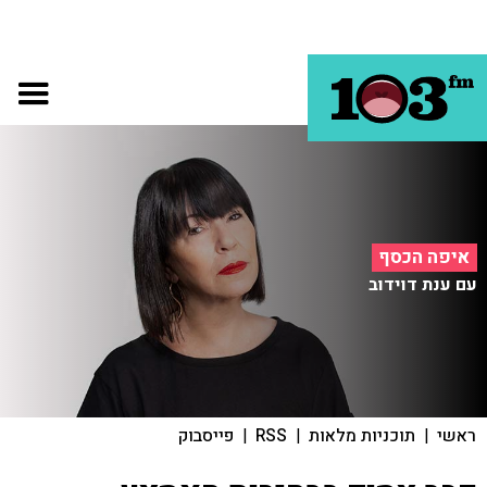
איפה הכסף
עם ענת דוידוב
ראשי
|
תוכניות מלאות
|
RSS
|
פייסבוק