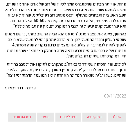
פחות או יותר מבינים שהקונגרס הולך לכיוון של רוב של אדם אחד או שניים,
ומגיע לכמעט שווין. עם זאת, ברגע שישב בן אדם אחד יותר בצד הרפובליקני,
יושב ראש בית הנבחרים מתחלף ויכנס מנהיג רוב רפובליקני, שהוא לא יבוא
עם הצלחה פוליטית, אלא קצת מבואס. זה קצת פה 60-60 אצלנו. ההנחה
היא שהרפובליקנים יגיעו לזה. לגבי הדמוקרטיים, אין פה תבוסה כוללת".
בהמשך, ציינה את מצב הסנט: "הסנאט הוא הבית החשוב ביותר, כי שם ממנים
שופטי העליון וחברי הממשל. לכן, הוא הרבה יותר קריטי לממשל שלא רוצה
להפוך להיות לגמרי ברווז צולע. אנו נמצאים כרגע בנקודה שזה חסרות 4
מדינות שלא הכריעו סופית וכרע נראה שזה מתחלק חצי וחצי - שתי מדינות
יהיו דמוקרטיות ושתיים רפובליקניות".
לסיכום, עוד הוסיפה שניידר כי בארה"ב מתקרבים לתיקו ואולי לסבב בחירות
נוסף בעוד כחודש. לדבריה, "יהיה קמפיין מטורף, וזה בדיוק מה שקרה לפני
שנתיים, כשג'ורג'יה נשארה המדינה האחרונה ואז המועמד הדמוקרטי ניצח".
עריכה: דוד זבולוני
09/11/2022
ארה"ב
דמוקרטיה
רפובליקנים
סנאט
בית הנבחרים