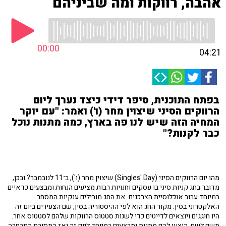
אהבה, רווקות ומה שביניהם
00:00
04:21
בפתח התוכנית, סיפר דידי כיצד נערך ליום
הרווקים הסיני שיצוין מחר (ו') ואמר: "עם יוקר
המחיה הזה שיש לנו פה בארץ, כמה מתנות נוכל
כבר לקנות?"
מהו יום הרווקים הסיני (Singles' Day) שיצוין מחר (ו'), ב־11 לנובמבר? ובכן,
מדובר בחג קניות סיני בו עסקים וחנויות רבות מציעים הנחות ומבצעים כדאיים
במיוחד עבור אוכלוסיית הצרכנים. את החג מובילים ענקיות המסחר
האלקטרוני בסין. מקור החג הוא לפי ההיסטוריה בסין, שם הצעירים ביום זה
היו חוגגים ויוצאים לדייטים כדי לשנות סטטוס הרווקות שלהם לסטטוס אחר.
משם לשם, הוצעו להם מתנות ומבצעים במיוחד ליום זה ואז המסורת התרחבה