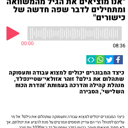
"אנו מוציאים את הגיל מהמשוואה
ומתחילים לדבר שפה חדשה של
כישורים"
00:00
08:36
כיצד המבוגרים יכולים למצוא עבודה ותעסוקה
שתהלום את גילם? זוהר אזולאי־שטיינפלד,
מנהלת קהילה והדרכה בעמותת 'והדרת הכוח
השלישי', הסבירה
כיצד המבוגרים יכולים למצוא עבודה ותעסוקה שתהלום את גילם? אל מי
עליהם לפנות? הרי הם עדיין תוססים ונמרצים על מנת להציע את יכולתם, אך
לא תמיד מוצאים מענה. גדעון רייכר שוחח על כך ב־103fm עם זוהר