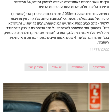
וכך גם שאר הסיעות באופוזיציה הצפויה. לבנימין נתניהו, 64 ממליצים
וביניהם הליכוד, ש"ס, יהדות התורה והציונות הדתית.
בשיחה עם ניסים משעל ב־103fm, חברת הכנסת מירב בן ארי (יש עתיד)
סיפרה על מצב מפלגתה וטענה כי "הכתובת הייתה על הקיר, אין מחויבות
ללפיד - כולם סביב מנהיג אחד, יש רבנים שמתערבים כדי שגוש נתניהו לא
יזוז". בהמשך, עוד התייחסה להצהרתו של חבר הכנסת רם בן ברק כי יתמודד
מול לפיד על ראשות המפלגה, ואמרה: "חשבתי שזה מוקדם להתבטא עכשיו,
בכל זאת מדובר על עוד 4 שנים. אנחנו חייבים לצופף שורות, זו אופוזיציה
חשובה".
11/11/2022
פוליטיקה
אופוזיציה
יש עתיד
מירב בן ארי