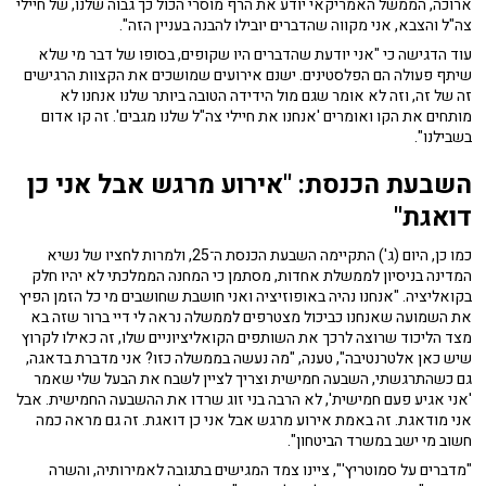
ארוכה, הממשל האמריקאי יודע את הרף מוסרי הכול כך גבוה שלנו, של חיילי
צה"ל והצבא, אני מקווה שהדברים יובילו להבנה בעניין הזה".
עוד הדגישה כי "אני יודעת שהדברים היו שקופים, בסופו של דבר מי שלא
שיתף פעולה הם הפלסטינים. ישנם אירועים שמושכים את הקצוות הרגישים
זה של זה, וזה לא אומר שגם מול הידידה הטובה ביותר שלנו אנחנו לא
מותחים את הקו ואומרים 'אנחנו את חיילי צה"ל שלנו מגבים'. זה קו אדום
בשבילנו".
השבעת הכנסת: "אירוע מרגש אבל אני כן
דואגת"
כמו כן,
היום (ג') התקיימה השבעת הכנסת ה־25, ולמרות לחציו של נשיא
המדינה בניסיון לממשלת אחדות, מסתמן כי המחנה הממלכתי לא יהיו חלק
בקואליציה. "
אנחנו נהיה באופוזיציה ואני חושבת שחושבים מי כל הזמן הפיץ
את השמועה שאנחנו כביכול מצטרפים לממשלה נראה לי דיי ברור שזה בא
מצד הליכוד שרוצה לרכך את השותפים הקואליציוניים שלו, זה כאילו לקרוץ
שיש כאן אלטרנטיבה", טענה, "מה נעשה בממשלה כזו? אני מדברת בדאגה,
גם כשהתרגשתי, השבעה חמישית וצריך לציין לשבח את הבעל שלי שאמר
'אני אגיע פעם חמישית', לא הרבה בני זוג שרדו את ההשבעה החמישית. אבל
אני מודאגת. זה באמת אירוע מרגש אבל אני כן דואגת. זה גם מראה כמה
חשוב מי ישב במשרד הביטחון".
"מדברים על סמוטריץ'", ציינו צמד המגישים בתגובה לאמירותיה, והשרה