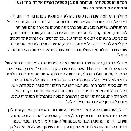
המדע והטכנולוגיה, שוחחה עם בן כספית ואריה אלדד ב־103fm
והביעה את דעתה בנושא.
תחילה, התייחסה השרה פרקש־הכהן לפיגוע שאירע מוקדם יותר היום (ג')
באריאל, בו נרצחו שלושה אזרחים ונפצעו ארבעה: "זה יום קשה, משפיע על
ההתנהלות, שלושה נפגעים, שמעתי אתה פרטים על אחד מהם שהותר
לפרסום, באמת קורע לב. אני יודעת שהאירוע בחקירה, שר הביטחון עוסק
בזה ממש ברגעים אלה. אני מניחה שכשכל הפרטים יצאו נהיה יותר חכמים.
אין לי מה להגיד כרגע על אירוע בבדיקה, הנסיבות שלו נלמדות. אני מבינה
שמי שירה היו לוחמים שחלקם היו בחופשות, טוב שזה לפחות נעצר והמחבל
נוטרל".
מיד לאחר מכן, ביקשו צמד המגישים את התייחסותה בעניין חקירת מותה של
אבו עאקלה על ידי ה־FBI. השרה פרקש־הכהן הבהירה כי "בני גנץ העביר את
המסר לקולגות שלו בארה"ב, מהבחינה הזו בסוף אנחנו מחויבים לגבות ולתת
גיבוי מלא לחיילי צה"ל שפועלים להגן על כל אזרח ישראלי, מסכנים את
חייהם. בסוף הדבר הזה נעשה באירוע של חילופי ירי כשירו למקורות אש,
חיילי צה"ל מילאו את תפקידם. בוצעה חקירה משמעותית ושקופה מול
האמריקאים. מבחינתנו יש כאן התערבות בוטה בהתנהלות הפנימית שלנו,
אנחנו לא ניתן לא יגבו את חיילי צה"ל".
"יכול להיות שהדבר הזה מגיע מהעובדה שמדובר באזרחית אמריקאית. לכן
יש לחצים מאוד כבדים בעניין הזה", אמרה, והוסיפה: "אני יודעת שמתנהל
שיח בין גורמי הממשלה לגורמים בממשל האמריקאי, ואני חושבת שכמו
מדינות שכנות שבכאלו יחסי אמון ובטח ברמת שיתוף פעולה צבאית כל כך