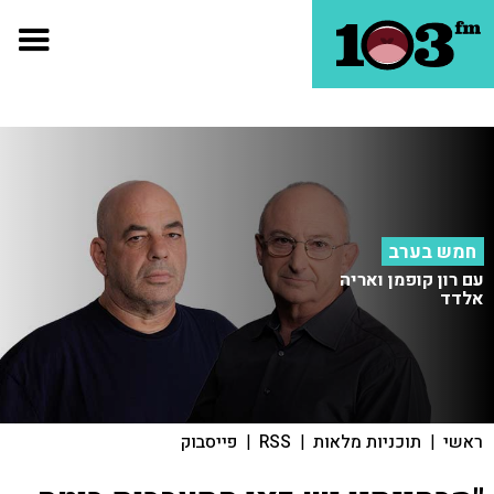
חמש בערב
עם רון קופמן ואריה
אלדד
ראשי
|
תוכניות מלאות
|
RSS
|
פייסבוק