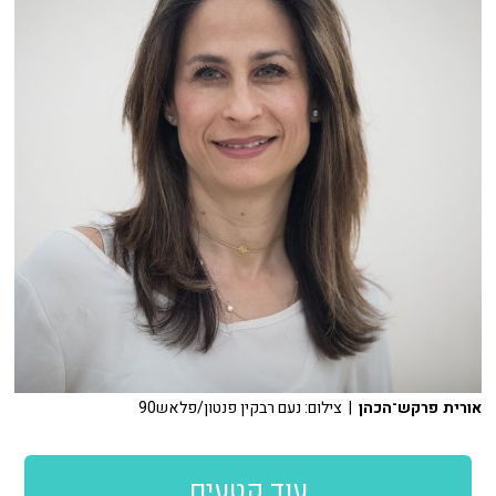
אורית פרקש־הכהן
| צילום: נעם רבקין פנטון/פלאש90
עוד קטעים