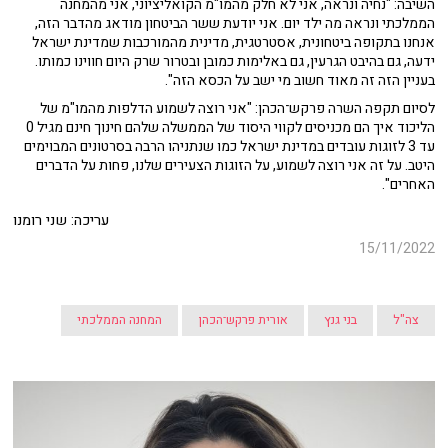
השיבה: "נחיה ונראה, אני לא חלק מהמו"מ הקואליציוני, אני מהמחנה
הממלכתי ונראה מה ילד יום. אני יודעת ששר הביטחון מודאג מהדבר הזה,
אנחנו בתקופה ביטחונית, אסטרטגית, מדינית מהמורכבות שמדינת ישראל
ידעה, גם בהיבט הגרעין, גם באלימות כמובן ובטרור שרק היום חווינו כמותו.
בעניין הזה זה מאוד חשוב מי ישב על הכסא הזה".
לסיום תקפה השרה פרקש־הכהן: "אני רוצה לשמוע הדלפות מהמו"מ של
הליכוד איך הם מכניסים לקווי היסוד של הממשלה שלהם חינוך חינם מגיל 0
עד 3 לזוגות עובדים במדינת ישראל כמו שנתניהו הרבה בסרטונים המבוימים
היטב. על זה אני רוצה לשמוע, על הזוגות הצעירים שלנו, פחות על הדברים
האחרים".
עריכה: שני רומנו
15/11/2022
צה"ל
בני גנץ
אורית פרקש־הכהן
המחנה הממלכתי