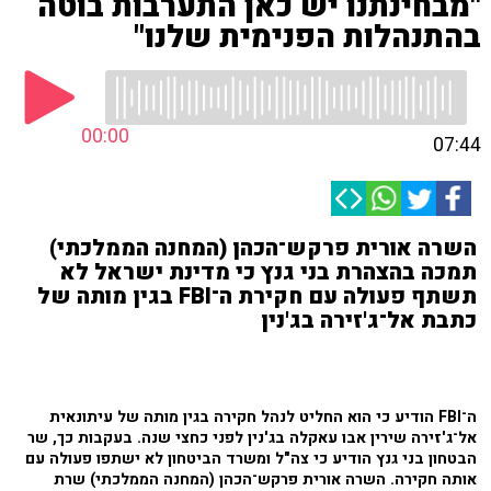
"מבחינתנו יש כאן התערבות בוטה
בהתנהלות הפנימית שלנו"
00:00
07:44
השרה אורית פרקש־הכהן (המחנה הממלכתי)
תמכה בהצהרת בני גנץ כי מדינת ישראל לא
תשתף פעולה עם חקירת ה־FBI בגין מותה של
כתבת אל־ג'זירה בג'נין
ה־FBI הודיע כי הוא החליט לנהל חקירה בגין מותה של עיתונאית
אל־ג'זירה שירין אבו עאקלה בג'נין לפני כחצי שנה. בעקבות כך, שר
הבטחון בני גנץ הודיע כי צה"ל ומשרד הביטחון לא ישתפו פעולה עם
אותה חקירה. השרה אורית פרקש־הכהן (המחנה הממלכתי) שרת