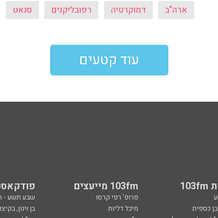
ארה"ב
דמוקרטיה
רפובליקנים
סנאט
עוד קטעים
103
103fm מייעצים
פודקאסט
ע
פרופ' רפי קרסו
שבע תשע - 
ובן כספית
מיכל דליות
בן וינון, בקיצו