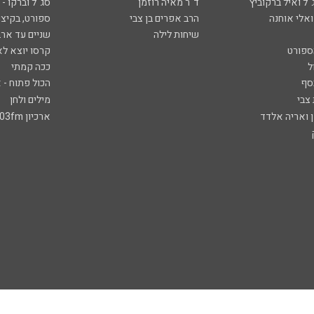
ל ואיל ברקוביץ'
ד"ר מאיה רוזמן
סג"ל וברקו -
ואלי אוחנה
הרב אפרים בן צבי
ספורט, בקיצו
שיחות לילה
שניים עד ארב
ספורט
קרסו יוצא לא
ל
ככה קמתי
סף
הכול פתוח - א
 צבי
מילים ולחן
ן ואריה אלדד
ארכיון 103fm