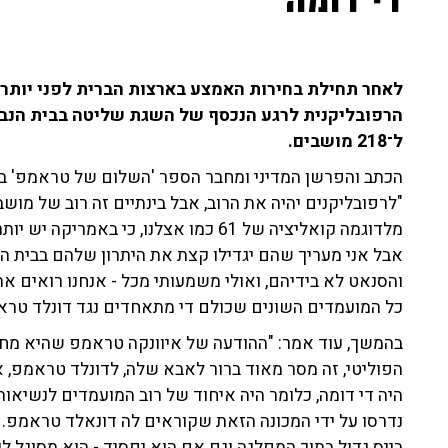
די דומה"
לאחר תחילת בחירות האמצע בארצות הברית לפני יותר 
הרפובליקנית לרגע הנכסף של השגת שליטה בבית הנב
ל־218 מושבים.
הכתב והפרשן המדיני ומחבר הספר 'השלום של טראמפ' ברק 
"לרפובליקנים יהיה את הרוב, אבל בינתיים זה רוב של מוש
מלדוגמה קואליציה של 61 כמו אצלנו, כי 
אבל אני מעריך שהם יגדילו קצת את היתרון שלהם בבית הנ
והסנאט לא בידיהם, ואולי משמעותי מכל - אנחנו רואים 
כל המועמדים השונים שכולם די מתאחדים נגד דונלד טרא
בהמשך, עוד אמר: "ההודעה של איוונקה טראמפ שהיא מחל
נדרסו על ידי המכונה הזאת שקוראים לה דונאלד טראמפ. ה
בייס גדול בתוך המפלגה וגם אם הוא יפסיד - הוא מסוגל ל