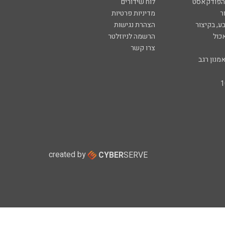
 הפודקאסט
לוח שידורים
ר
מדיניות פרטיות
ע, בקיצור
הצהרת נגישות
כול
הרשמה לניוזלטר
צרו קשר
מנון רגב
created by
CYBER
SERVE