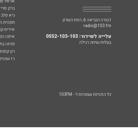
אראל סג"
ברק סרי 
גיא פלג
דבורה הנביאה 6, רמת השרון
תוכנית ה
radio@103.fm
איריס קו
עלייה לשידור: 0552-103-103
איפה הכ
בעלות שיחה רגילה
פנינה בת
רון קופמ
רז שכניק
כל הזכויות שמורות ל - 103FM