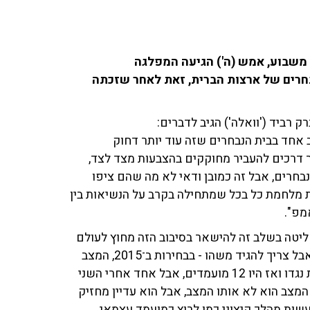
משבוע, אמש (ה') הגיעה המפלגה
חרים של ארצות הברית, זאת לאחר שזכתה
רביד ('וואלה') הגיב לדברים:
ב אחד בבית הנבחרים שזה עוד יותר דחוק
באמריקה יש יותר דרכים להעביר מחוקקים בהצבעות מצד לצד,
בחרים, אבל זה כמובן ודאי לא מה שהם ציפו
את מלחמת כל בכל שמתחילה בקרב על הנשיאות בין
מפ".
יטה בשלב זה להישאר בסיבוב הזה מחוץ לעולם
הפוליטי, זה מסר מאוד ברור לאבא שלה, לדונלד טראמפ, אבל צריך להגיד משהו - בבחירות ב־2015, המצב
היה די דומה, כלומר היה איחוד של רוב המועמדים לנשיאות נגדו ואז היו 12 מועמדים, אבל אחד אחרי השני
מצב הוא לא אותו המצב, אבל הוא עדיין מחזיק
עשות מהלך קיצוני כמו לרוץ כמועמד עצמאי