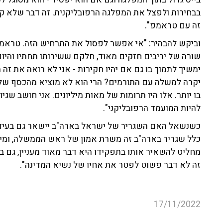
בבחירות ולפצל את המפלגה הרפובליקנית. זה דבר שלא ק
זה עם טראמפ".
וביקש להבהיר: "אי אפשר לפסול את התרחיש הזה. טראמפ ה
שורה של יריבים חזקים מאוד, חלקם ששירותו תחתיו והיום
ימשיך לתמוך בו גם אם יהיו חקירות - אני לא רואה את ז
יקרה למשלה עם התורמים? הרי הוא לא מוציא מהכסף שלו.
בו יותר. אלו היו תרומות של מאות מיליונים. אני חושב שגיו
להיות המועמד הרפובליקני".
כשנשאל האם השגריר של ישראל בארה"ב יישאר גם בעידן של 
כלל שגריר בארה"ב זה משרת אמון של ראש הממשלה, ומייק ה
מחליט להשאיר אותו בתפקידו היא דבר מאוד מעניין, גם בגל
זה לא דבר פשוט לפטר את אחיו של נשיא המדינה".
17/11/2022