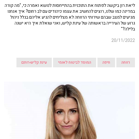
ליאת רון ביקשה לפתוח את התוכנית בהתייחסות לנושא ואמרה כי, "מה קורה
במדינה כמו שלנו, רוצים להחשיב את עצמו כיהודים עם לב רחום? איך אנחנו
מגיעים למצב שבהם שירותי הרווחה לא מצליחים להגיע אליהם בגלל ניהול
גרוע של העירייה בראשותה של עינת קליש, ואני שואלת איך היא ישנה
בלילה?"
20/11/2022
רווחה
חיפה
המוסד לביטוח לאומי
עינת קליש-רותם