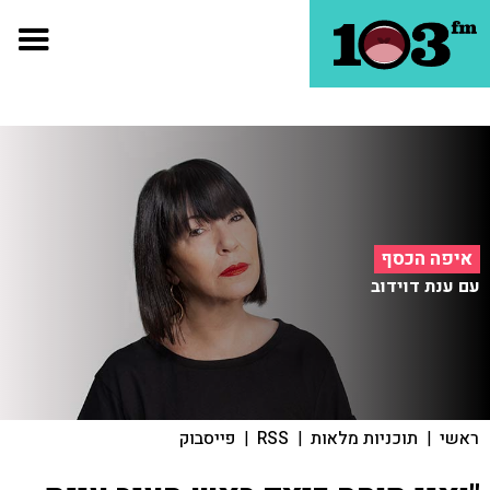
איפה הכסף
עם ענת דוידוב
ראשי
|
תוכניות מלאות
|
RSS
|
פייסבוק