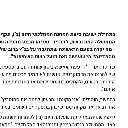
בתחילת ישיבת סיעת המחנה הממלכתי היום (ב'), תקף ש
הממשלה המתגבשת, לדבריו: "נתניהו מבצע מהפכה שחי
מהמדינה? מי שעושה זאת פועל בשם השחיתות".
שרת החינוך ד"ר יפעת שאשא־ביטון שוחחה עם בן כספית 
של להרוס את הדמוקרטיה, אנשים לא תמיד מבינים מה עומד
את גיוס הנשים, ולהחליט בנושאי זכויות אדם וזכויות יסו
אותם".
בהמשך, הוסיפה: "אני מקווה שהרעיון למנות את סמוטריץ' 
אחרת, אך אני מקווה שמי שיכהן בתפקידים השונים, במיו
ידיעה שנויה במחלוקת שעלתה היום (ב') לכותרות חשפה כי
ראש הממשלה הנכנס בנימין נתניהו לצד חבל תלייה. "מכאן