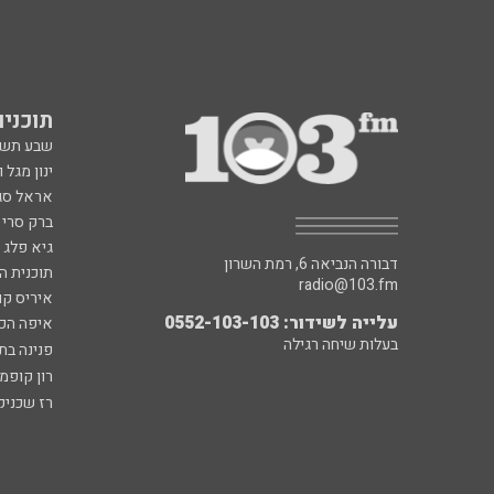
תוכניות fm
שבע תש
ינון מגל 
אראל סג"
ברק סרי 
גיא פלג
דבורה הנביאה 6, רמת השרון
תוכנית ה
radio@103.fm
איריס קו
עלייה לשידור: 0552-103-103
איפה הכ
בעלות שיחה רגילה
פנינה בת
רון קופמ
רז שכניק