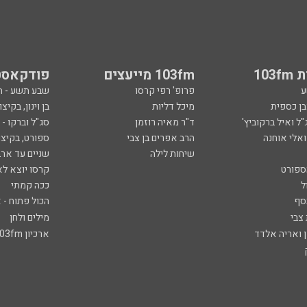
103
103fm מייעצים
פודקאסט
ע
פרופ' רפי קרסו
שבע תשע - 
ובן כספית
מיכל דליות
בן וינון, בקיצו
ל ואיל ברקוביץ'
ד"ר מאיה רוזמן
סג"ל וברקו -
ואלי אוחנה
הרב אפרים בן צבי
ספורט, בקיצו
שיחות לילה
שניים עד ארב
ספורט
קרסו יוצא לא
ל
ככה קמתי
סף
הכול פתוח - א
 צבי
מילים ולחן
ן ואריה אלדד
ארכיון 103fm