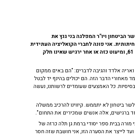
ר הביטחון ויו"ר המפלגה בני גנץ את
תותית. אני פונה לחברי הקואליציה העתידית
- מה יקרה בפעם הראשונה שתתגברו על בג"ץ ברוב של 61, ומיעוט כזה או אחר ירגיש שאינו חלק
ואריה אלדד והגיבה לדברים: "הם באים ממקום
 מאחורי הדבר הזה. הם יכולים בהינף יד לבטל
ד בסיסיות. כל האמצעים שעומדים לרשותנו, נעשה
לשר ביטחון לא יתממש. קיווינו להרכיב ממשלה
חד ברגישים, אלה אנשים שמכירים את התחום".
 מורה בבית ספר יסודי ברמת גן תלה כרזה של
 ועד לייצר את הסערה הזו, אני חושבת שזה חסר