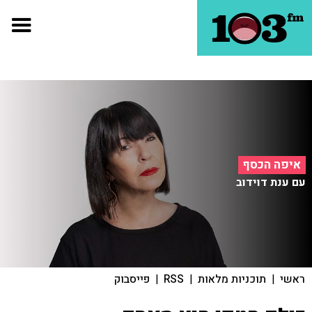
איפה הכסף
עם ענת דוידוב
ראשי
|
תוכניות מלאות
|
RSS
|
פייסבוק