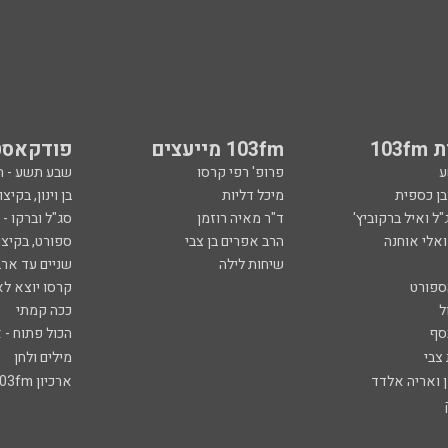
103
103fm מייעצים
פודקאסט
ע
פרופ' רפי קרסו
שבע תשע - 
ובן כספית
מיכל דליות
בן וינון, בקיצו
ל ואיל ברקוביץ'
ד"ר מאיה רוזמן
סג"ל וברקו -
ואלי אוחנה
הרב אפרים בן צבי
ספורט, בקיצו
שיחות לילה
שניים עד ארב
ספורט
קרסו יוצא לא
ל
ככה קמתי
סף
הכול פתוח - א
 צבי
מילים ולחן
ן ואריה אלדד
ארכיון 103fm