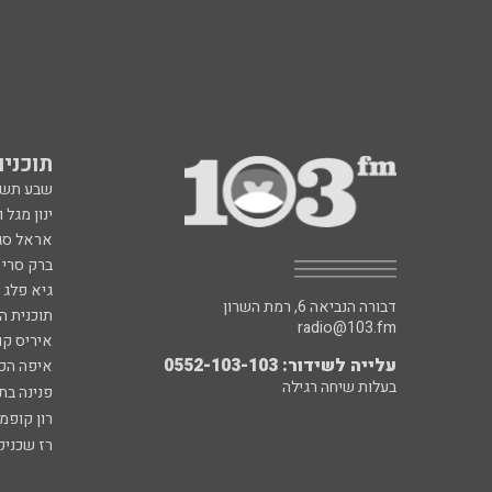
תוכניות fm
שבע תש
ינון מגל 
אראל סג"
ברק סרי 
גיא פלג
דבורה הנביאה 6, רמת השרון
תוכנית ה
radio@103.fm
איריס קו
עלייה לשידור: 0552-103-103
איפה הכ
בעלות שיחה רגילה
פנינה בת
רון קופמ
רז שכניק