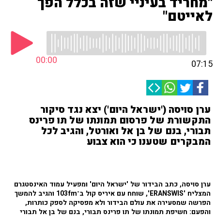
"מחריד בעיניי שזה בכלל הפך
לאייטם"
00:00
07:15
ערן סויסה ('ישראל היום') יצא נגד סיקור
התקשורת של פרסום תמונתו של תו פרינס
תבורי, בנם של בן אל ואורטל, והגיב לכל
המבקרים שטענו כי הוא צבוע
ערן סויסה, כתב הבידור של 'ישראל היום' ומפעיל עמוד האינסטגרם
המצליח 'ERANSWIS', שוחח עם איריס קול ב־103fm והגיב להמשך
הפרשה שמסעירה את עולם הבידור ולא מפסיקה לספק כותרות,
והפעם: חשיפת תמונתו של תו פרינס תבורי, בנם של בן אל תבורי