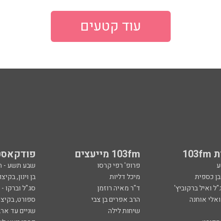
עוד קטעים
103
103fm מייעצים
פודקאסט
ע
פרופ' רפי קרסו
שבע תשע - 
ובן כספית
מיכל דליות
בן וינון, בקיצו
ל ואיל ברקוביץ'
ד"ר מאיה רוזמן
סג"ל וברקו -
ואלי אוחנה
הרב אפרים בן צבי
ספורט, בקיצו
שיחות לילה
שניים עד ארב