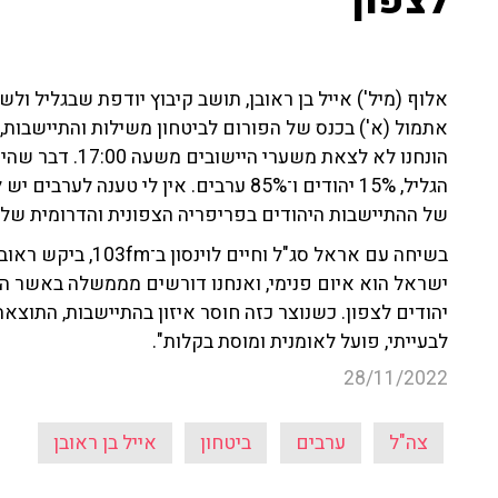
לצפון"
אלוף (מיל') אייל בן ראובן, תושב קיבוץ יודפת שבגליל 
אתמול (א') בכנס של הפורום לביטחון משילות והתיישבות, 
הונחנו לא לצאת מש
הגליל, 15% יהודים ו־85% ערבים. אין לי 
של ההתיישבות היהודים בפריפריה הצפונית והדרומית שלנו.
בשיחה עם אראל סג"ל 
ישראל הוא איום פנימי, ואנחנו דורשים מממשלה באשר היא
יהודים לצפון. כשנוצר כזה חוסר איזון בהתיישבות, התוצא
לבעייתי, פועל לאומנית ומוסת בקלות".
28/11/2022
צה"ל
ערבים
ביטחון
אייל בן ראובן