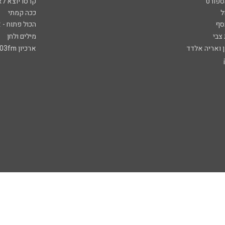
ספורט
קרסו יוצא לא
ל
ככה קמתי
סף
הכול פתוח - א
 צבי
מילים ולחן
ן ואריה אלדד
ארכיון 103fm