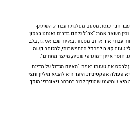
ולשעבר חבר כנסת מטעם מפלגת העבודה, השתתף
ובין השאר אמר: "צה"ל נלחם בדרום ואנחנו בצפון
ערי היישובים משעה 17:00. דבר שהיווה עבורי אור אדום מסנוור. באזור שבו אני גר, בלב
טענה לערבים יש לי טענה קשה למחדל ההתיישבותי, להזנחה קשה
 חוסר איזון דמוגרפי שכזה, מייצר מתחים".
וחיים לוינסון ב־103fm, ביקש ראובן לבסס את טענתו ואמר: "האיום הגדול על מדינת
 פעולה אפקטיבית. היעד הוא להביא מיליון וחצי
ה היא שמיעוט שהופך לרוב במרחב גיאוגרפי הופך