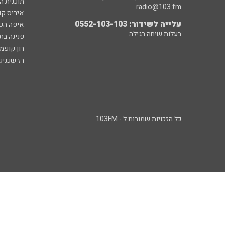
תוכנית ה
radio@103.fm
איריס קו
עלייה לשידור: 0552-103-103
איפה הכ
בעלות שיחה רגילה
פנינה בת
רון קופמ
רז שכניק
כל הזכויות שמורות ל - 103FM