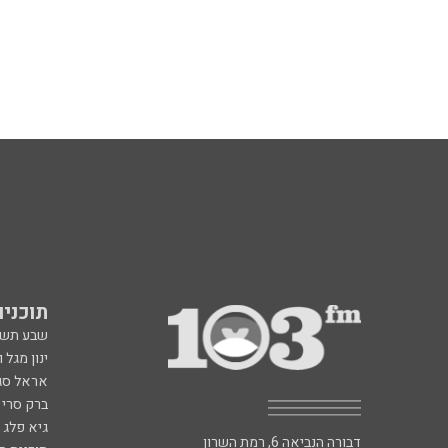
תוכניות fm
שבע תש
ינון מגל 
אראל סג"
ברק סרי 
גיא פלג
דבורה הנביאה 6, רמת השרון