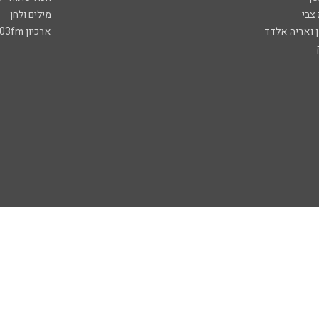
 צבי
מילים ולחן
ן ואריה אלדד
ארכיון 103fm