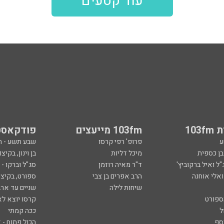
עוד קטעים
103
103fm מייעצים
פודקאסט
ע
פרופ' רפי קרסו
שבע תשע - 
ובן כספית
מיכל דליות
בן וינון, בקיצו
ל ואיל ברקוביץ'
ד"ר מאיה רוזמן
סג"ל וברקו -
ואלי אוחנה
הרב אפרים בן צבי
ספורט, בקיצו
שיחות לילה
שניים עד ארב
ספורט
קרסו יוצא לא
ל
ככה קמתי
סף
הכול פתוח - א