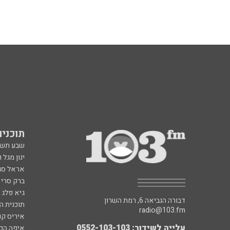
תוכניות fm
שבע תש
ינון מגל 
אראל סג"
ברק סרי 
גיא פלג
דבורה הנביאה 6, רמת השרון
תוכנית ה
radio@103.fm
איריס קו
עלייה לשידור: 0552-103-103
איפה הכ