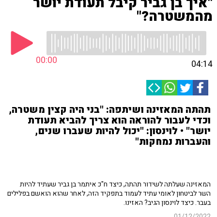
"איך בן גביר קיבל תעודת יושר
מהמשטרה?"
00:00
04:14
תהתה המאזינה ושיתפה: "בני היה קצין משטרה,
וכדי לעבור להוראה הוא צריך להביא תעודת
יושר" • לוינסון: "יכול להיות שעברו שנים,
והעברות נמחקות"
המאזינה שעלתה לשידור תהתה, כיצד ח"כ איתמר בן גביר שעתיד להיות
השר לביטחון לאומי עתיד לעמוד בתפקיד הזה, לאחר שהוא הואשם בפלילים
בעבר. כיצד לוינסון הגיב? האזינו.
01/12/2022