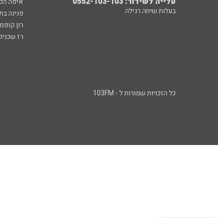
עלייה לשידור: 0552-103-103
איפה הכ
בעלות שיחה רגילה
פנינה בת
רון קופמ
רז שכניק
כל הזכויות שמורות ל - 103FM