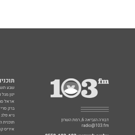
תוכניות fm
שבע תש
ינון מגל 
אראל סג"
ברק סרי 
גיא פלג
דבורה הנביאה 6, רמת השרון
תוכנית ה
radio@103.fm
איריס קו