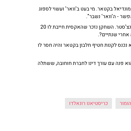
ונדיאל בקטאר. מי בעט ב'וואר' ועשוי לספוג
שר - ה'וואר' נשבר".
וגם, סאגה חדשה עם רונאלדו ויובנטוס, שבה שיחק לפני מנצ'סטר. השחקן נזכר שהאקסית חייבת לו 20
ה אחרי שנתיים?.
 נכנס לקנות חטיף חלבון בקטאר והיה חסר לו
וא פנה עם עורך דינו לחברת חוחובה, ששתלה
ומור
כריסטיאנו רונאלדו