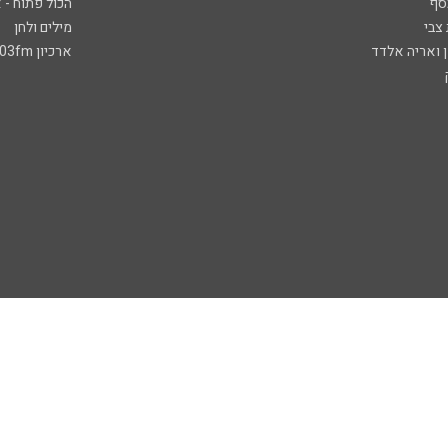
סף
הכול פתוח - א
 צבי
מילים ולחן
ן ואריה אלדד
ארכיון 103fm