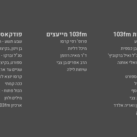
103
103fm מייעצים
פודקאסט
ע
פרופ' רפי קרסו
שבע תשע - 
ובן כספית
מיכל דליות
בן וינון, בקיצו
ל ואיל ברקוביץ'
ד"ר מאיה רוזמן
סג"ל וברקו -
ואלי אוחנה
הרב אפרים בן צבי
ספורט, בקיצו
שיחות לילה
שניים עד ארב
ספורט
קרסו יוצא לא
ל
ככה קמתי
סף
הכול פתוח - א
 צבי
מילים ולחן
ן ואריה אלדד
ארכיון 103fm