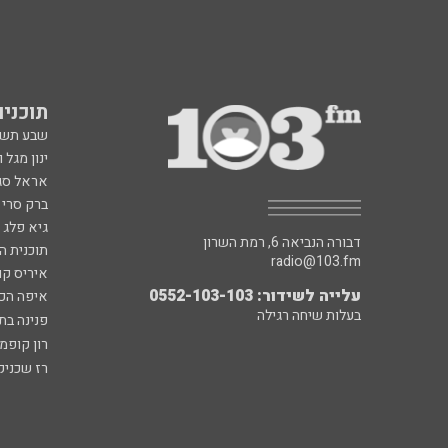
תוכניות fm
שבע תש
ינון מגל 
אראל סג"
ברק סרי 
גיא פלג
דבורה הנביאה 6, רמת השרון
תוכנית ה
radio@103.fm
איריס קו
עלייה לשידור: 0552-103-103
איפה הכ
בעלות שיחה רגילה
פנינה בת
רון קופמ
רז שכניק