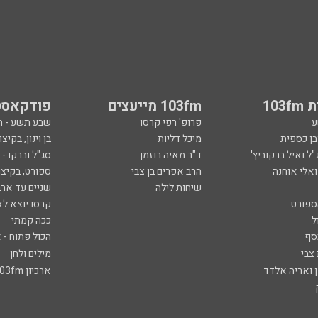
103
103fm מייעצים
פודקאסט
ע
פרופ' רפי קרסו
שבע תשע - 
ובן כספית
מיכל דליות
בן וינון, בקיצו
ל ואיל ברקוביץ'
ד"ר מאיה רוזמן
סג"ל וברקו -
ואלי אוחנה
הרב אפרים בן צבי
ספורט, בקיצו
שיחות לילה
שניים עד ארב
ספורט
קרסו יוצא לא
ל
ככה קמתי
סף
הכול פתוח - א
 צבי
מילים ולחן
ן ואריה אלדד
ארכיון 103fm