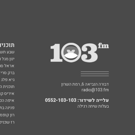
תוכניות fm
שבע תש
ינון מגל 
אראל סג"
ברק סרי 
גיא פלג
דבורה הנביאה 6, רמת השרון
תוכנית ה
radio@103.fm
איריס קו
עלייה לשידור: 0552-103-103
איפה הכ
בעלות שיחה רגילה
פנינה בת
רון קופמ
רז שכניק