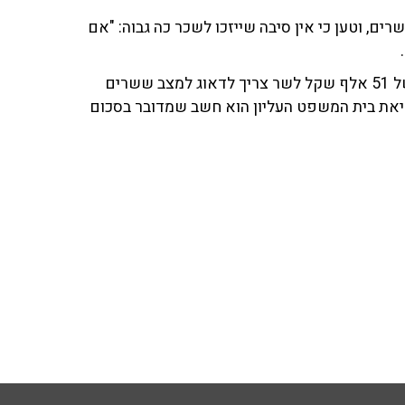
ודרה ב'קשת 12' אודות שכר השרים, וטען כי אין סיבה שייזכו לשכר כה גבוה: "אם
פלג הציג את הדברים באור יותר מציאותי: "חושב ששכר של 51 אלף שקל לשר צריך לדאוג למצב ששרים
יאת בית המשפט העליון הוא חשב שמדובר בסכום