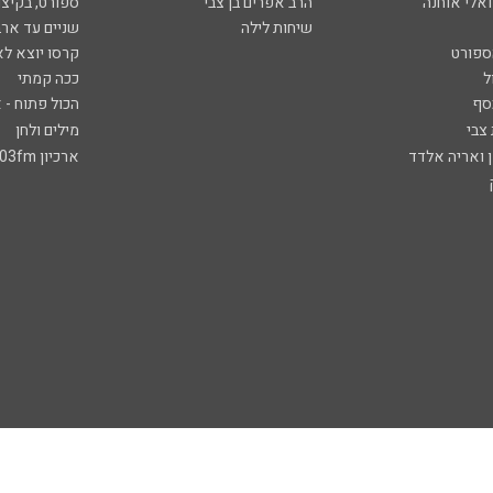
ואלי אוחנה
הרב אפרים בן צבי
ספורט, בקיצו
שיחות לילה
שניים עד ארב
ספורט
קרסו יוצא לא
ל
ככה קמתי
סף
הכול פתוח - א
 צבי
מילים ולחן
ן ואריה אלדד
ארכיון 103fm