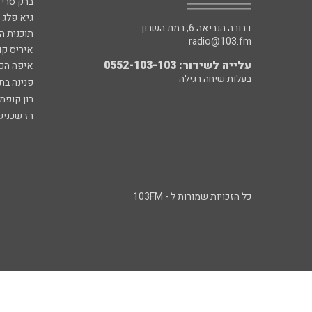
ברק סרי 
גיא פלג
דבורה הנביאה 6, רמת השרון
תוכנית ה
radio@103.fm
איריס קו
עלייה לשידור: 0552-103-103
איפה הכ
בעלות שיחה רגילה
פנינה בת
רון קופמ
רז שכניק
כל הזכויות שמורות ל - 103FM