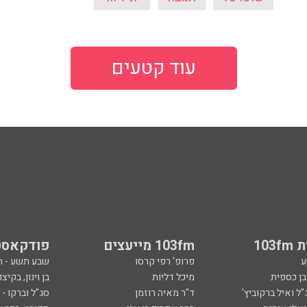
עוד קטעים
103
103fm מייעצים
פודקאסט
ע
פרופ' רפי קרסו
שבע תשע - 
ובן כספית
מיכל דליות
בן וינון, בקיצו
ל ואיל ברקוביץ'
ד"ר מאיה רוזמן
סג"ל וברקו -