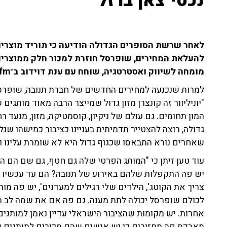
נכסי צאן ברזל"
לאחר שרשת הסופרים הגדולה הודיעה כי תוריד מוצרים
להעלאת המחירים, שופרסל חוזרת למכור חלק ממוצרים 
מומחה לשיווק ואסטרטגיה, שוחח עם ענת דוידוב ב־103fm והגיב לדברים.
למרות שנכנעה למחירים החדשים של חברת תנובה, שופרסל ע
"יוניליוור זה קונצרן מזון גדול שמייצר הרבה מאוד מותגים
המון תחומים. גם עולם של ניקיון, קוסמטיקה, מזון, מנעד ר
גדולה, רוצה להצטייר תדמיתית בעניינו כציבור כמישהו שנל
שאחרים נורא התבאסו שכגוף גדול היא לא שומרת עלינו וח
עוד טען זיתן כי "המותג הפרטי שלה גם חטף, גם שם הם ה
יש פה התקפלות שלהם באירוע של תנובה? הם עד עכשיו נל
צריך את הקוטג', הילדים שלי רגילים למעדנים', יש פה מו
לכולם שופרסל יכולה לתת מענה. גם פה אם את שמה לב ה
אחרות. יש מקומות שהציבור הישראלי עדיין נאמן למותגים
מאבדת פה מחזורים כי יש אנשים שהם מכורים למותגים ש