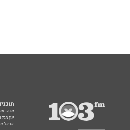
תוכניות fm
שבע תש
ינון מגל 
אראל סג"