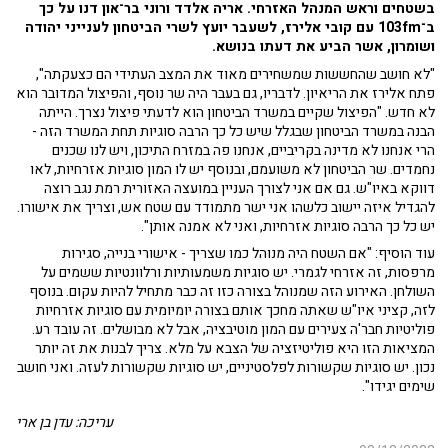
בשטחים וראש המנהל האזרחי. אריה אלדד ורוני בר־און דנו על כך
ב־103fm עם קובי אלירז, לשעבר יועץ לשרי הביטחון לענייני יהודה
ושומרון, אשר הביע את דעתו בנושא.
"לא חושב שהחששות שמשחירים מאוד את המצב העתידי הם כצעקתה",
פתח אלירז את הריאיון. לדבריו, גם בעבר היה שר נוסף, והפיצול המדובר הוא
לא חדש. "הפיצול שקיים במשרד הביטחון הוא לדעתי פיצול נצרך. הייתה
הבנה במשרד הביטחון שבגלל שיש כל כך הרבה סוגיות תחת המשרד הזה -
הרי אנחנו לא מדינה בקריביים, אנחנו פה במזרח התיכון, ויש לנו שכנים
נחמדים. שר הביטחון לא משועמם, ובנוסף יש לו המון סוגיות אזרחיות, לאו
דווקא באיו"ש. גם אם אני לצורך העניין במועצה האזורית רמת נגב רוצה
להגדיל איזה יישוב כלשהו אני ישר מתמודד עם שטח אש, וצריך את אישורו.
יש כל כך הרבה סוגיות אזרחיות, ואני לא אמנה אותן".
עוד הוסיף: "אם השטח היה מנוהל כמו שצריך - אישורי בנייה, סגירות
מרפסות, זה אזרחי לגמרי. יש סוגיות משמעותיות ורלוונטיות ששמים על
השולחן. האירוע הזה שמנוהל בצורה כזו זה כבר מתחיל להיות עקום. בנוסף
לזה, קציני איו"ש שאתה מחכך אותם בצורה יומיומית עם סוגיות אזרחיות
פוליטיות חבר'ה צעירים עם המון מוטיבציה, אבל לא מבושלים. זה עובד רע.
המציאות הזו היא פוליטיזציה של הצבא על מלא. צריך לבנות את זה יותר
נכון. יש סוגיות שקשורות לפלסטיניים, יש סוגיות שקשורות לעזה. ואני חושב
שימים יגידו".
עריכה: עדן בן ארי