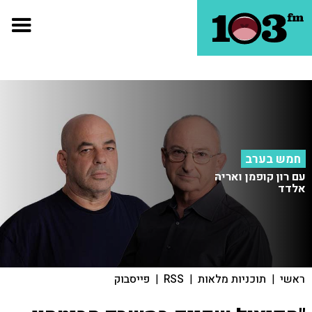
חמש בערב
עם רון קופמן ואריה
אלדד
ראשי
|
תוכניות מלאות
|
RSS
|
פייסבוק