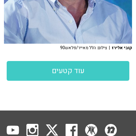
קובי אלירז
| צילום: הלל מאייר/פלאש90
עוד קטעים