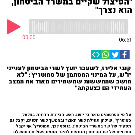
"הפיצול שקיים במשרד הביטחון,
הוא נצרך"
00:00
06:51
קובי אלירז, לשעבר יועץ לשרי הביטחון לענייני
יו"ש, על המינוי המסתמן של סמוטריץ': "לא
חושב שהחששות שמשחירים מאוד את המצב
העתידי הם כצעקתה"
על פי הפרסומים נראה כי יושב ראש הציונות הדתית בצלאל
סמוטריץ', שיכהן תחילה כשר האוצר ובהמשך כשר הפנים, יקבל גם
תפקיד של שר במשרד הביטחון. בנוסף לכך, סמוטריץ' אף יקבל
סמכויות של שר הביטחון הנוגעות למינוי מתאם פעולות הממשלה