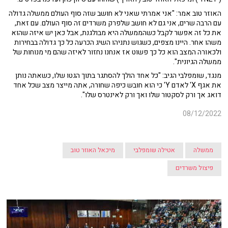
האוזר טוב אמר: "אני אמרתי שאני לא חושב שזה סוף העולם ממשלה גדולה
עם הרבה שרים, אני גם לא חושב שלפרק משרדים זה סוף העולם. עם זאת,
את כל זה אפשר לקבל כשהממשלה היא מבולגנת, אבל כאן יש איזה שהוא
משהו אחר. היינו מצפים, כשגוש נתניהו השיג הכרעה כל כך גדולה בבחירות
ולכאורה המצב הוא כל כך פשוט אז אנחנו נחזור לאיזה שהם מי מנוחות של
ממשלה הגיונית".
מנגד, שומפלבי הגיב: "כל אחד הולך להסתגר בתוך הגטו שלו, כשאתה נותן
את אגף X' לאדם Y' כי הוא חובש כיפה שחורה, אתה מייצר מצב שכל אחד
דואג אך ורק לסקטור שלו ואך ורק לאינטרס שלו".
08/12/2022
ממשלה
אטילה שומפלבי
מיכאל האוזר טוב
פיצול משרדים