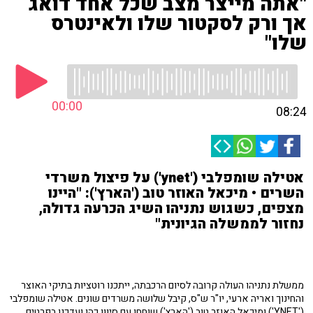
"אתה מייצר מצב שכל אחד דואג
אך ורק לסקטור שלו ולאינטרס
שלו"
00:00
08:24
אטילה שומפלבי ('ynet') על פיצול משרדי
השרים • מיכאל האוזר טוב ('הארץ'): "היינו
מצפים, כשגוש נתניהו השיג הכרעה גדולה,
נחזור לממשלה הגיונית"
ממשלת נתניהו העולה קרובה לסיום הרכבתה, ייתכנו רוטציות בתיקי האוצר
והחינוך ואריה ארעי, יו"ר ש"ס, קיבל שלושה משרדים שונים. אטילה שומפלבי
('YNET') ומיכאל האוזר טוב ('הארץ') שוחחו עם סיוון כהן ועדכנו בפרטים.