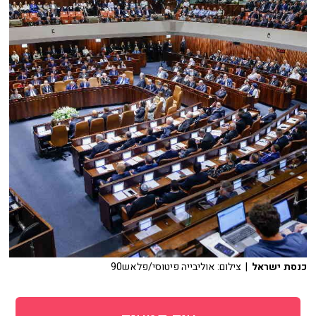
כנסת ישראל
| צילום: אוליבייה פיטוסי/פלאש90