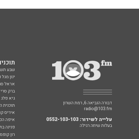
תוכניות fm
שבע תש
ינון מגל 
אראל סג"
ברק סרי 
גיא פלג
דבורה הנביאה 6, רמת השרון
תוכנית ה
radio@103.fm
איריס קו
עלייה לשידור: 0552-103-103
איפה הכ
בעלות שיחה רגילה
פנינה בת
רון קופמ