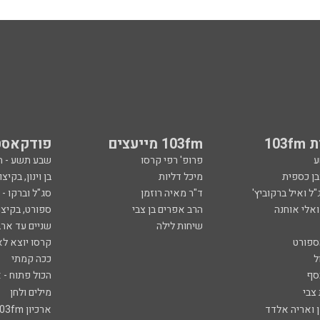
103
103fm מייעצים
פודקאסט
ע
פרופ' רפי קרסו
שבע תשע - 
ובן כספית
מיכל דליות
בן וינון, בקיצו
ל ואיל ברקוביץ'
ד"ר מאיה רוזמן
סג"ל וברקו -
ואלי אוחנה
הרב אפרים בן צבי
ספורט, בקיצו
שיחות לילה
שניים עד ארב
ספורט
קרסו יוצא לא
ל
ככה קמתי
סף
הכול פתוח - א
 צבי
מילים ולחן
ן ואריה אלדד
ארכיון 103fm