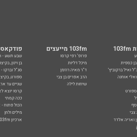
103
103fm מייעצים
פודקאסט
ע
פרופ' רפי קרסו
שבע תשע - 
ובן כספית
מיכל דליות
בן וינון, בקיצו
ל ואיל ברקוביץ'
ד"ר מאיה רוזמן
סג"ל וברקו -
ואלי אוחנה
הרב אפרים בן צבי
ספורט, בקיצו
שיחות לילה
שניים עד ארב
ספורט
קרסו יוצא לא
ל
ככה קמתי
סף
הכול פתוח - א
 צבי
מילים ולחן
ן ואריה אלדד
ארכיון 103fm