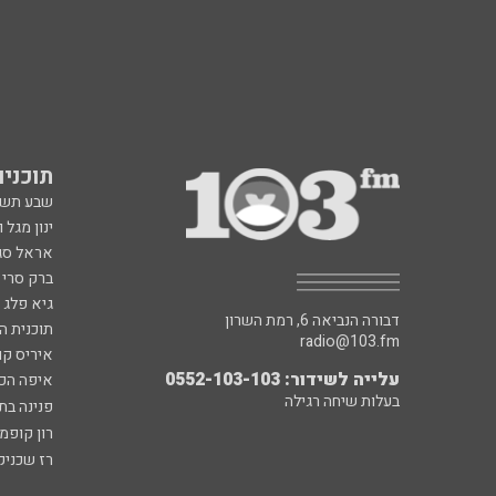
תוכניות fm
שבע תש
ינון מגל 
אראל סג"
ברק סרי 
גיא פלג
דבורה הנביאה 6, רמת השרון
תוכנית ה
radio@103.fm
איריס קו
עלייה לשידור: 0552-103-103
איפה הכ
בעלות שיחה רגילה
פנינה בת
רון קופמ
רז שכניק