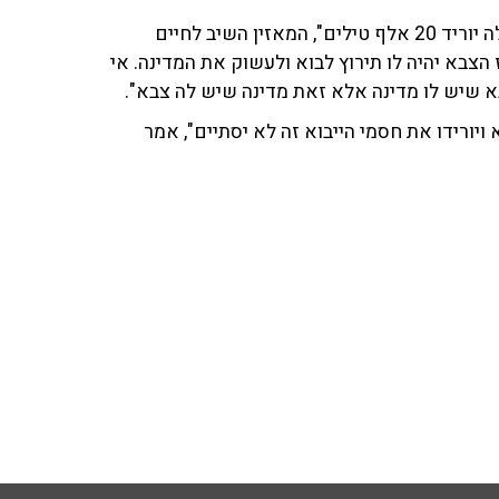
השדרן טען כי "משהו ישתנה במדינה הזאת רק אם נסראללה יוריד 20 אלף טילים", המאזין השיב לחיים
ראללה ישלח פה 20 אלף טילים אז הצבא יהיה לו תירוץ לבוא ולעשוק את המדינה. אי
 שיש לו מדינה אלא זאת מדינה שיש לה צבא".
 ויורידו את חסמי הייבוא זה לא יסתיים", אמר