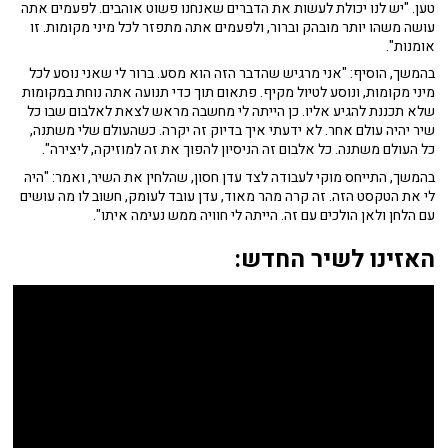
טען. "יש לנו יכולת לעשות את הדברים שאנחנו פשוט אוהבים. לפעמים אתה
עושה משהו יותר מובהק וברור, ולפעמים אתה מתפזר לכל מיני מקומות. זו
אומנות".
בהמשך, הוסיף: "אני מרגיש שהדבר הזה הוא מסע. ברור לי שאני נוסע לכל
מיני מקומות, ונוסע לטיול מקיף. פתאום תוך כדי תנועה אתה נוחת במקומות
שלא תכננת להגיע אליו. כן הייתה לי מחשבה מראש לצאת לאלבום שבו כל
שיר יהיה עולם אחר. לא ידעתי איך בדיוק זה יקרה. כשהעולם שלי משתנה,
כל העולם משתנה. כל אלבום זה הניסיון להפוך את זה למוזיקה, ליצירה".
בהמשך, התייחס מוקי לעבודה לצד עדן חסון, שהלחין את השיר, ואמר: "היה
לי את הטקסט הזה. זה קרה מהר מאוד, עדן עובד לעומק, חשוב לו מה עושים
עם הלחן ולאן הולכים עם זה. הייתה לי חוויה ממש נעימה איתו".
האזינו לשיר החדש: