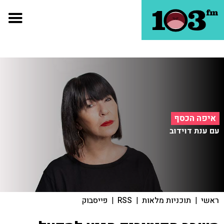
איפה הכסף
עם ענת דוידוב
ראשי
|
תוכניות מלאות
|
RSS
|
פייסבוק