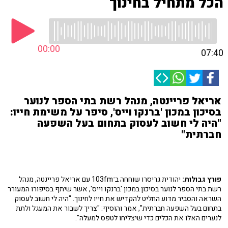
הכל מתחיל בחינוך
00:00
07:40
אריאל פריינטה, מנהל רשת בתי הספר לנוער
בסיכון במכון 'ברנקו וייס', סיפר על משימת חייו:
"היה לי חשוב לעסוק בתחום בעל השפעה
חברתית"
פורץ גבולות:
יהודית גריסרו שוחחה ב־103fm עם אריאל פריינטה, מנהל
רשת בתי הספר לנוער בסיכון במכון 'ברנקו וייס', אשר שיתף בסיפורו המעורר
השראה והסביר מדוע החליט להקדיש את חייו לחינוך. "היה לי חשוב לעסוק
בתחום בעל השפעה חברתית", אמר והוסיף: "צריך לשבור את המעגל ולתת
לנערים האלו את הכלים כדי שיצליחו לטפס למעלה".