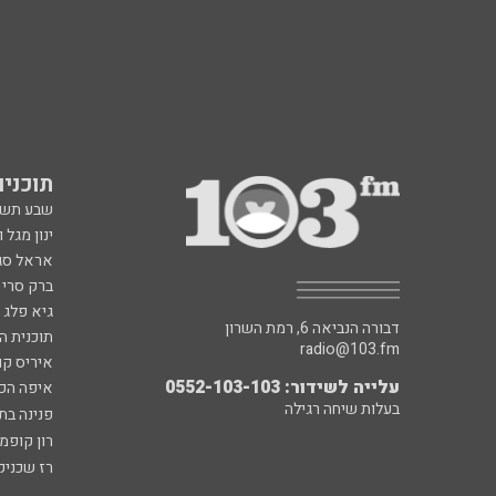
תוכניות fm
שבע תש
ינון מגל 
אראל סג"
ברק סרי 
גיא פלג
דבורה הנביאה 6, רמת השרון
תוכנית ה
radio@103.fm
איריס קו
עלייה לשידור: 0552-103-103
איפה הכ
בעלות שיחה רגילה
פנינה בת
רון קופמ
רז שכניק