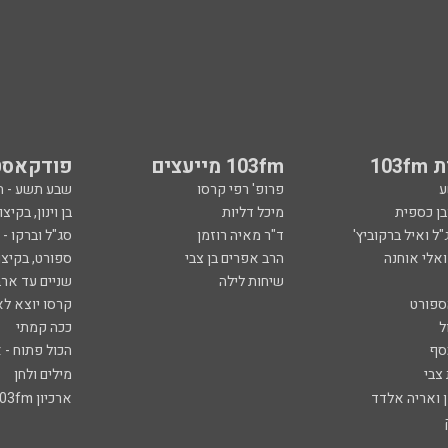
103
103fm מייעצים
פודקאסט
ע
פרופ' רפי קרסו
שבע תשע - 
ובן כספית
מיכל דליות
בן וינון, בקיצו
ל ואיל ברקוביץ'
ד"ר מאיה רוזמן
סג"ל וברקו -
ואלי אוחנה
הרב אפרים בן צבי
ספורט, בקיצו
שיחות לילה
שניים עד ארב
ספורט
קרסו יוצא לא
ל
ככה קמתי
סף
הכול פתוח - א
 צבי
מילים ולחן
ן ואריה אלדד
ארכיון 103fm