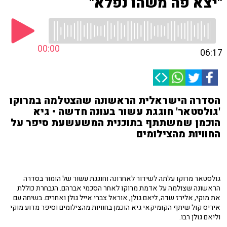
"יצא פה משהו נפלא"
00:00
06:17
הסדרה הישראלית הראשונה שהצטלמה במרוקו
'גולסטאר' חוגגת עשור בעונה חדשה • גיא
הוכמן שמשתתף בתוכנית המשעשעת סיפר על
החוויות מהצילומים
גולסטאר מרוקו עלתה לשידור לאחרונה וחוגגת עשור של הומור בסדרה
הראשונה שצולמה על אדמת מרוקו לאחר הסכמי אברהם. הנבחרת כוללת
את מוקי, אלירז שדה, ליאם גולן, אוראל צברי אייל גולן ואחרים. בשיחה עם
איריס קול שיתף הקומיקאי גיא הוכמן בחוויות מהצילומים וסיפר מדוע מוקי
וליאם גולן רבו.