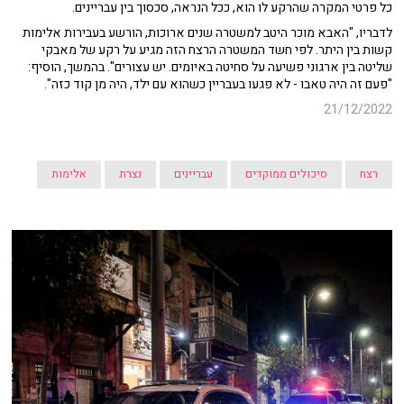
כל פרטי המקרה שהרקע לו הוא, ככל הנראה, סכסוך בין עבריינים.
לדבריו, "האבא מוכר היטב למשטרה שנים ארוכות, הורשע בעבירות אלימות
קשות בין היתר. לפי חשד המשטרה הרצח הזה מגיע על רקע של מאבקי
שליטה בין ארגוני פשיעה על סחיטה באיומים. יש עצורים". בהמשך, הוסיף:
"פעם זה היה טאבו - לא פגעו בעבריין כשהוא עם ילד, היה מן קוד כזה".
21/12/2022
רצח
סיכולים ממוקדים
עבריינים
נצרת
אלימות