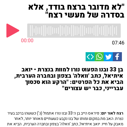
"לא מדובר ברצח בודד, אלא
בסדרה של מעשי רצח"
00:00
07:46
בן 33 ובנו הפעוט נורו למוות בנצרת • יואב
איתיאל, כתב 'וואלה' בצפון ובחברה הערבית,
הביא את כל הפרטים: "הרקע הוא סכסוך
עברייני, כבר יש עצורים"
רצח לאור יום:
פיראס הייב בן ה־33 ובנו נורו אתמול (ג') כששהו ברכב בעיר
נצרת. האב מת במקום ומותו של בנו נקבע כשעתיים מאוחר יותר, לאחר
מאבק על חייו. יואב איתיאל, כתב 'וואלה' בצפון ובחברה הערבית, הביא את